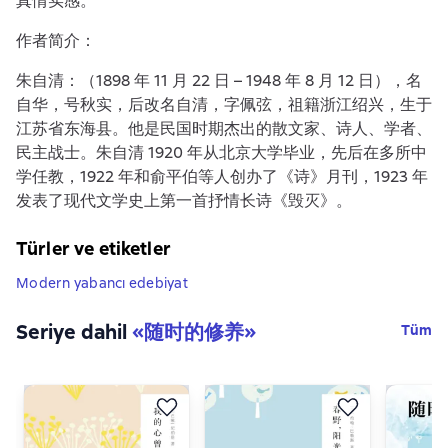
真情实感。
作者简介：
朱自清：（1898 年 11 月 22 日 – 1948 年 8 月 12 日），名
自华，号秋实，后改名自清，字佩弦，祖籍浙江绍兴，生于
江苏省东海县。他是民国时期杰出的散文家、诗人、学者、
民主战士。朱自清 1920 年从北京大学毕业，先后在多所中
学任教，1922 年和俞平伯等人创办了《诗》月刊，1923 年
发表了现代文学史上第一首抒情长诗《毁灭》。
Türler ve etiketler
Modern yabancı edebiyat
Seriye dahil
«
随时的修养
»
Tüm