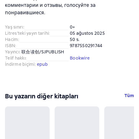
комментарии и отзывы, голосуйте за
понравившиеся.
Yaş sınırı
:
0+
Litres'teki yayın tarihi
:
05 ağustos 2025
Hacim
:
50 s.
ISBN
:
9787550291744
Yayıncı
:
联合读创/SJPUBLISH
Telif hakkı
:
Bookwire
İndirme biçimi
:
epub
Bu yazarın diğer kitapları
Tüm