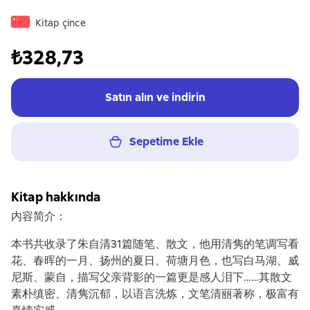
Kitap çince
₺328,73
Satın alın ve indirin
Sepetime Ekle
Kitap hakkında
内容简介：
本书共收录了朱自清31篇随笔、散文，他用清隽的笔调写看
花、春晖的一月、扬州的夏日、荷塘月色，也写白马湖、威
尼斯、蒙自，描写父亲背影的一篇更是感人泪下……其散文
素朴缜密、清隽沉郁，以语言洗炼，文笔清丽著称，极富有