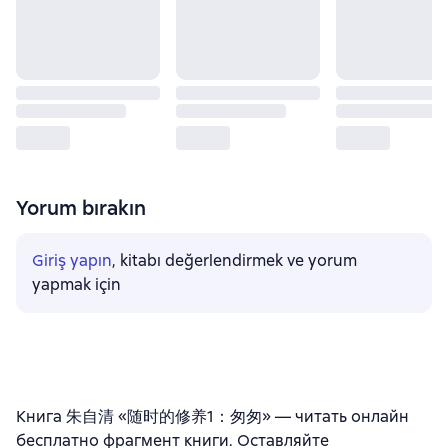
Yorum bırakın
Giriş yapın
, kitabı değerlendirmek ve yorum
yapmak için
Книга 朱自清 «随时的修养1：匆匆» — читать онлайн
бесплатно фрагмент книги. Оставляйте