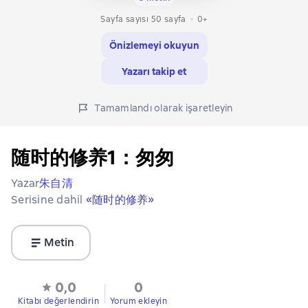
Sayfa sayısı 50 sayfa
0+
Önizlemeyi okuyun
Yazarı takip et
Tamamlandı olarak işaretleyin
随时的修养1：匆匆
Yazar
朱自清
Serisine dahil
«随时的修养»
Metin
0,0
0
Kitabı değerlendirin
Yorum ekleyin