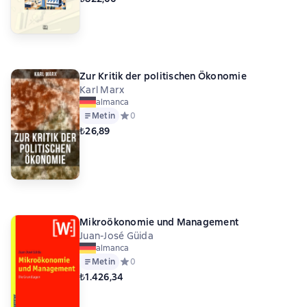
Zur Kritik der politischen Ökonomie
Karl Marx
almanca
Metin
Средний рейтинг 0 на основе 0 оценок
0
₺26,89
Mikroökonomie und Management
Juan-José Güida
almanca
Metin
Средний рейтинг 0 на основе 0 оценок
0
₺1.426,34