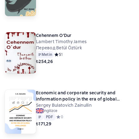
Cehennem O'Dur
Lambert Timothy James
Перевод Betül Öztürk
Metin
Средний рейтинг 5 на основе 1 оценок
5
1
₺254,26
Economic and corporate security and
information policy in the era of global
challenges
Sergey Bulatovich Zainullin
ingilizce
Metin
PDF
PDF
Средний рейтинг 0 на основе 0 оценок
0
₺171,29