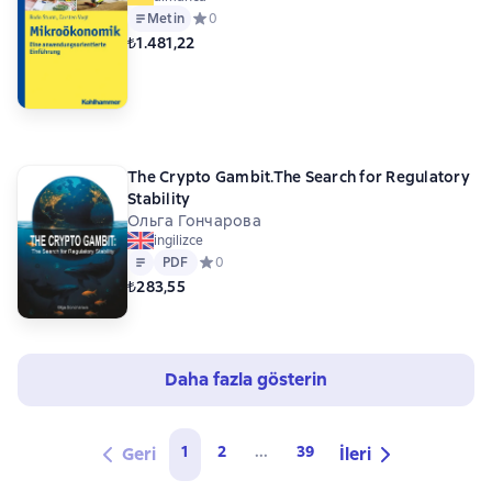
Metin
Средний рейтинг 0 на основе 0 оценок
0
₺1.481,22
The Crypto Gambit.The Search for Regulatory
Stability
Ольга Гончарова
ingilizce
Metin
PDF
PDF
Средний рейтинг 0 на основе 0 оценок
0
₺283,55
Daha fazla gösterin
1
2
...
39
Geri
İleri