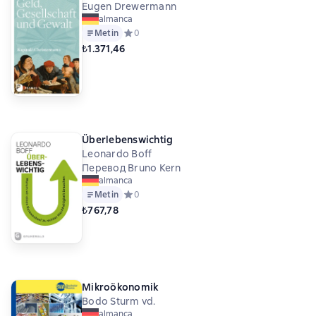
Eugen Drewermann
almanca
Metin
Средний рейтинг 0 на основе 0 оценок
0
₺1.371,46
Überlebenswichtig
Leonardo Boff
Перевод Bruno Kern
almanca
Metin
Средний рейтинг 0 на основе 0 оценок
0
₺767,78
Mikroökonomik
Bodo Sturm vd.
almanca