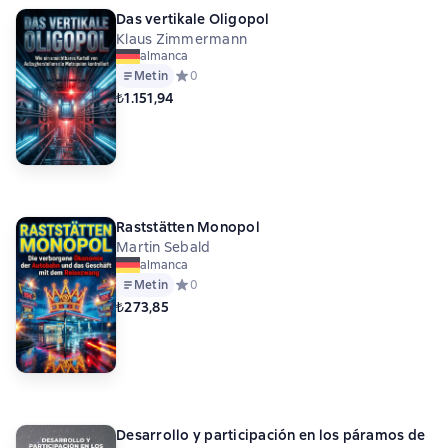
Das vertikale Oligopol
Klaus Zimmermann
almanca
Metin
Средний рейтинг 0 на основе 0 оценок
0
₺1.151,94
Raststätten Monopol
Martin Sebald
almanca
Metin
Средний рейтинг 0 на основе 0 оценок
0
₺273,85
Desarrollo y participación en los páramos de