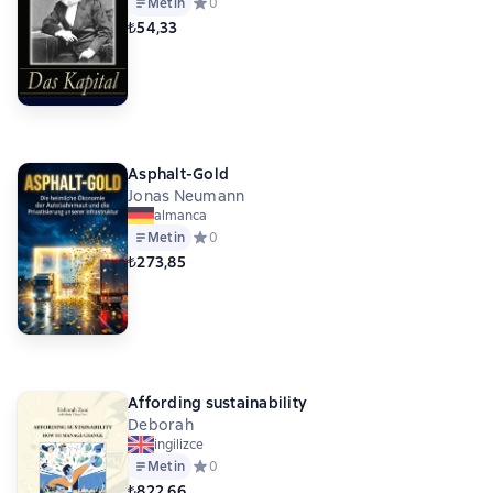
Metin
Средний рейтинг 0 на основе 0 оценок
0
₺54,33
Asphalt-Gold
Jonas Neumann
almanca
Metin
Средний рейтинг 0 на основе 0 оценок
0
₺273,85
Affording sustainability
Deborah
ingilizce
Metin
Средний рейтинг 0 на основе 0 оценок
0
₺822,66