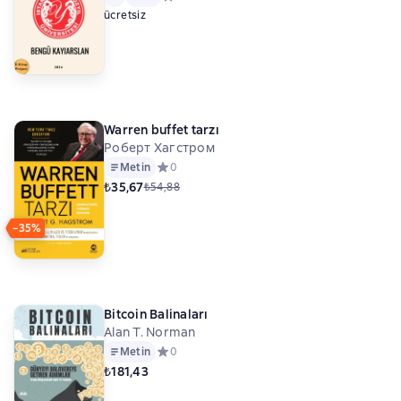
ücretsiz
Warren buffet tarzı
Роберт Хагстром
Metin
Средний рейтинг 0 на основе 0 оценок
0
₺35,67
₺54,88
−35%
Bitcoin Balinaları
Alan T. Norman
Metin
Средний рейтинг 0 на основе 0 оценок
0
₺181,43