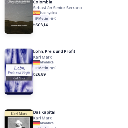
Colombia
Sebastián Senior Serrano
ispanyolca
Metin
Средний рейтинг 0 на основе 0 оценок
0
₺603,14
Lohn, Preis und Profit
Karl Marx
almanca
Metin
Средний рейтинг 0 на основе 0 оценок
0
₺26,89
Das Kapital
Karl Marx
almanca