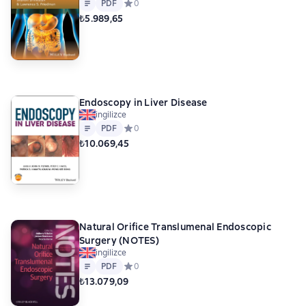
Metin
PDF
PDF
Средний рейтинг 0 на основе 0 оценок
0
₺5.989,65
Endoscopy in Liver Disease
ingilizce
Metin
PDF
PDF
Средний рейтинг 0 на основе 0 оценок
0
₺10.069,45
Natural Orifice Translumenal Endoscopic
Surgery (NOTES)
ingilizce
Metin
PDF
PDF
Средний рейтинг 0 на основе 0 оценок
0
₺13.079,09