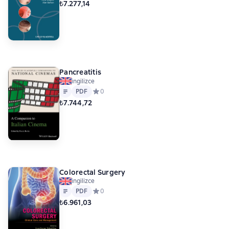
₺7.277,14
Pancreatitis
ingilizce
Metin
PDF
PDF
Средний рейтинг 0 на основе 0 оценок
0
₺7.744,72
Colorectal Surgery
ingilizce
Metin
PDF
PDF
Средний рейтинг 0 на основе 0 оценок
0
₺6.961,03