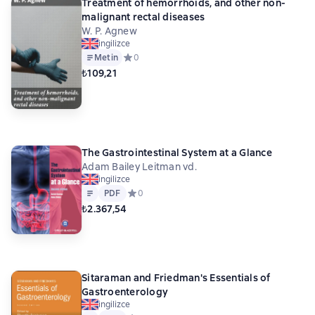
Treatment of hemorrhoids, and other non-
malignant rectal diseases
W. P. Agnew
ingilizce
Metin
Средний рейтинг 0 на основе 0 оценок
0
₺109,21
The Gastrointestinal System at a Glance
Adam Bailey Leitman vd.
ingilizce
Metin
PDF
PDF
Средний рейтинг 0 на основе 0 оценок
0
₺2.367,54
Sitaraman and Friedman's Essentials of
Gastroenterology
ingilizce