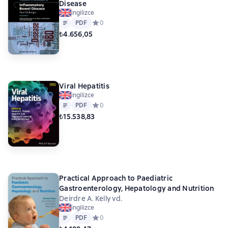
Disease
ingilizce
Metin
PDF
PDF
Средний рейтинг 0 на основе 0 оценок
0
₺4.656,05
Viral Hepatitis
ingilizce
Metin
PDF
PDF
Средний рейтинг 0 на основе 0 оценок
0
₺15.538,83
Practical Approach to Paediatric
Gastroenterology, Hepatology and Nutrition
Deirdre A. Kelly vd.
ingilizce
Metin
PDF
PDF
Средний рейтинг 0 на основе 0 оценок
0