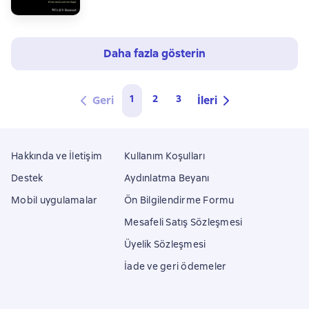
Daha fazla gösterin
1
2
3
Geri
İleri
Hakkında ve İletişim
Kullanım Koşulları
Destek
Aydınlatma Beyanı
Mobil uygulamalar
Ön Bilgilendirme Formu
Mesafeli Satış Sözleşmesi
Üyelik Sözleşmesi
İade ve geri ödemeler