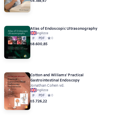
₺4.188,47
Atlas of Endoscopic Ultrasonography
ingilizce
Metin
PDF
PDF
Средний рейтинг 0 на основе 0 оценок
0
₺8.600,85
Cotton and Williams' Practical
Gastrointestinal Endoscopy
Jonathan Cohen vd.
ingilizce
Metin
PDF
PDF
Средний рейтинг 0 на основе 0 оценок
0
₺5.726,22