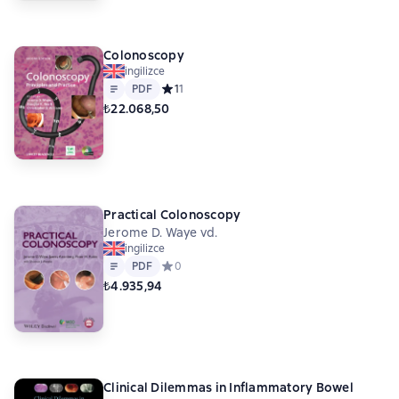
Colonoscopy
ingilizce
Metin
PDF
PDF
Средний рейтинг 1 на основе 1 оценок
1
1
₺22.068,50
Practical Colonoscopy
Jerome D. Waye vd.
ingilizce
Metin
PDF
PDF
Средний рейтинг 0 на основе 0 оценок
0
₺4.935,94
Clinical Dilemmas in Inflammatory Bowel