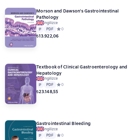
Morson and Dawson's Gastrointestinal
Pathology
ingilizce
Metin
PDF
PDF
Средний рейтинг 0 на основе 0 оценок
0
₺13.922,06
Textbook of Clinical Gastroenterology and
Hepatology
ingilizce
Metin
PDF
PDF
Средний рейтинг 0 на основе 0 оценок
0
₺23.148,55
Gastrointestinal Bleeding
ingilizce
Metin
PDF
PDF
Средний рейтинг 0 на основе 0 оценок
0