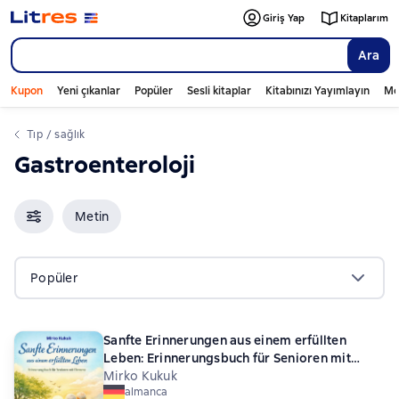
Giriş Yap
Kitaplarım
Ara
Kupon
Yeni çıkanlar
Popüler
Sesli kitaplar
Kitabınızı Yayımlayın
Mo
tıp / sağlık
gastroenteroloji
Metin
Popüler
Sanfte Erinnerungen aus einem erfüllten
Leben: Erinnerungsbuch für Senioren mit
Demenz
Mirko Kukuk
almanca