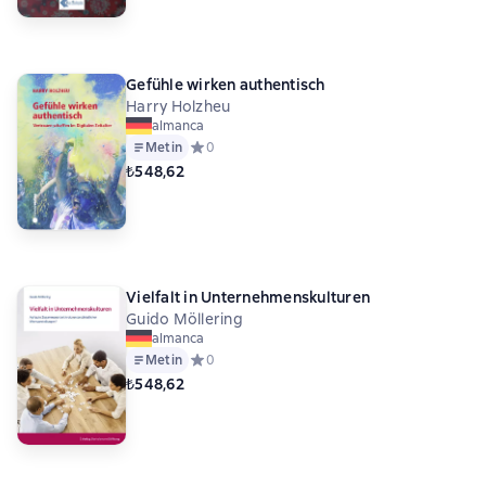
Gefühle wirken authentisch
Harry Holzheu
almanca
Metin
Средний рейтинг 0 на основе 0 оценок
0
₺548,62
Vielfalt in Unternehmenskulturen
Guido Möllering
almanca
Metin
Средний рейтинг 0 на основе 0 оценок
0
₺548,62