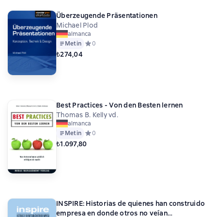
Überzeugende Präsentationen
Michael Plod
almanca
Metin
Средний рейтинг 0 на основе 0 оценок
0
₺274,04
Best Practices - Von den Besten lernen
Thomas B. Kelly vd.
almanca
Metin
Средний рейтинг 0 на основе 0 оценок
0
₺1.097,80
INSPIRE: Historias de quienes han construido
empresa en donde otros no veían