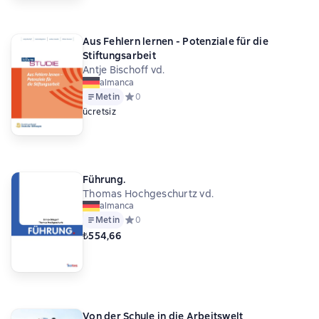
Aus Fehlern lernen - Potenziale für die
Stiftungsarbeit
Antje Bischoff vd.
almanca
Metin
Средний рейтинг 0 на основе 0 оценок
0
ücretsiz
Führung.
Thomas Hochgeschurtz vd.
almanca
Metin
Средний рейтинг 0 на основе 0 оценок
0
₺554,66
Von der Schule in die Arbeitswelt