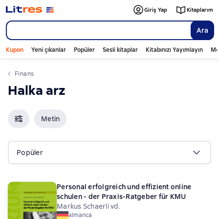
Giriş Yap
Kitaplarım
Ara
Kupon
Yeni çıkanlar
Popüler
Sesli kitaplar
Kitabınızı Yayımlayın
Mo
finans
halka arz
Metin
Popüler
Personal erfolgreich und effizient online
schulen - der Praxis-Ratgeber für KMU
Markus Schaerli vd.
almanca