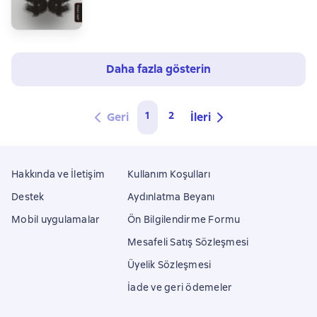
Daha fazla gösterin
1
2
Geri
İleri
Hakkında ve İletişim
Kullanım Koşulları
Destek
Aydınlatma Beyanı
Mobil uygulamalar
Ön Bilgilendirme Formu
Mesafeli Satış Sözleşmesi
Üyelik Sözleşmesi
İade ve geri ödemeler