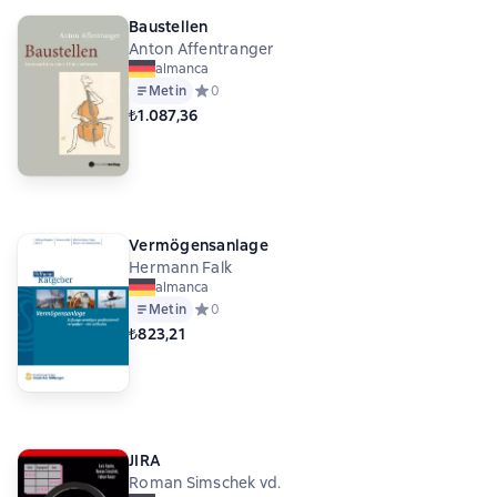
Baustellen
Anton Affentranger
almanca
Metin
Средний рейтинг 0 на основе 0 оценок
0
₺1.087,36
Vermögensanlage
Hermann Falk
almanca
Metin
Средний рейтинг 0 на основе 0 оценок
0
₺823,21
JIRA
Roman Simschek vd.