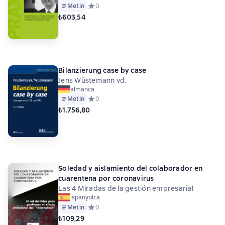
Metin
Средний рейтинг 0 на основе 0 оценок
0
₺603,54
Bilanzierung case by case
Jens Wüstemann vd.
almanca
Metin
Средний рейтинг 0 на основе 0 оценок
0
₺1.756,80
Soledad y aislamiento del colaborador en
cuarentena por coronavirus
Las 4 Miradas de la gestión empresarial
ispanyolca
Metin
Средний рейтинг 0 на основе 0 оценок
0
₺109,29