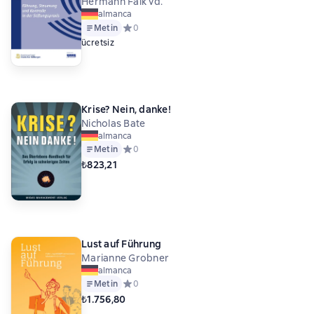
Hermann Falk vd.
almanca
Metin
Средний рейтинг 0 на основе 0 оценок
0
ücretsiz
Krise? Nein, danke!
Nicholas Bate
almanca
Metin
Средний рейтинг 0 на основе 0 оценок
0
₺823,21
Lust auf Führung
Marianne Grobner
almanca
Metin
Средний рейтинг 0 на основе 0 оценок
0
₺1.756,80