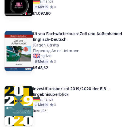
almanca
Metin
Средний рейтинг 0 на основе 0 оценок
0
₺1.097,80
Utrata Fachwörterbuch: Zoll und Außenhandel
Englisch-Deutsch
Jürgen Utrata
Перевод Anke Lietmann
ingilizce
Metin
Средний рейтинг 0 на основе 0 оценок
0
₺548,62
Investitionsbericht 2019/2020 der EIB –
Ergebnisüberblick
almanca
Metin
Средний рейтинг 0 на основе 0 оценок
0
ücretsiz