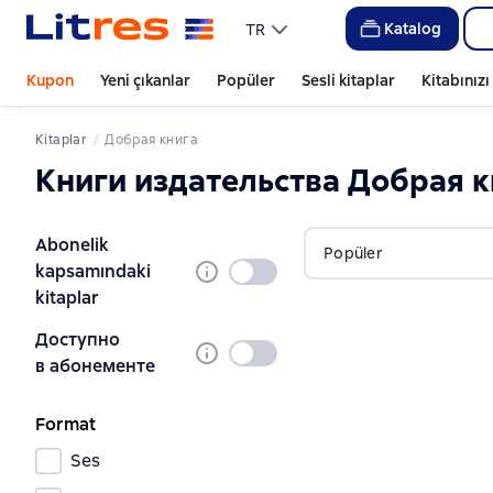
Katalog
TR
Kupon
Yeni çıkanlar
Popüler
Sesli kitaplar
Kitabınız
Kitaplar
Добрая книга
Книги издательства Добрая 
Abonelik
Popüler
kapsamındaki
Seçilmedi
kitaplar
Доступно
Seçilmedi
в абонементе
Format
Ses