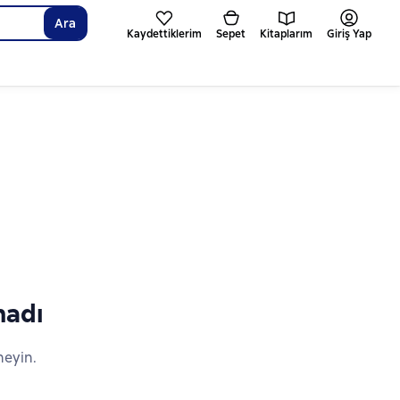
Ara
Kaydettiklerim
Sepet
Kitaplarım
Giriş Yap
madı
neyin.