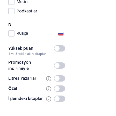
Metin
Podkastlar
Dil
Rusça
Yüksek puan
Seçilmedi
4 ve 5 yıldız alan kitaplar
Promosyon
Seçilmedi
indirimiyle
Litres Yazarları
Seçilmedi
Özel
Seçilmedi
İşlemdeki kitaplar
Seçilmedi