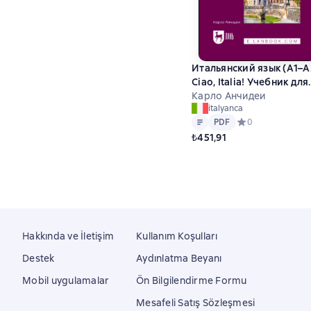
Итальянский язык (А1–А
Ciao, Italia! Учебник для
вузов. 9-е издание,
Карло Анчидеи
italyanca
стереотипное
Metin
PDF
PDF
Средний рейтинг 
0
₺451,91
Hakkında ve İletişim
Kullanım Koşulları
Destek
Aydınlatma Beyanı
Mobil uygulamalar
Ön Bilgilendirme Formu
Mesafeli Satış Sözleşmesi