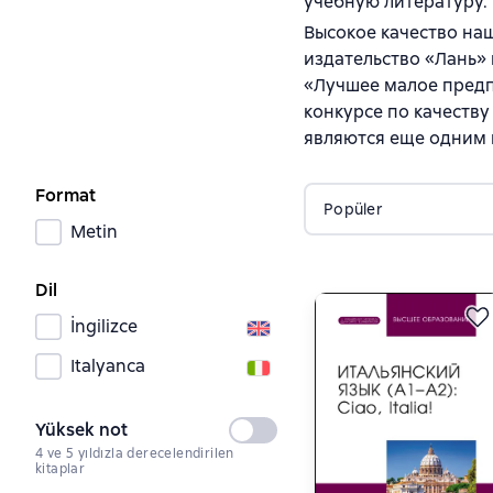
учебную литературу.
Высокое качество на
издательство «Лань»
«Лучшее малое предп
конкурсе по качеств
являются еще одним 
Format
Popüler
Metin
Dil
İngilizce
Italyanca
Yüksek not
Seçilmedi
4 ve 5 yıldızla derecelendirilen
kitaplar