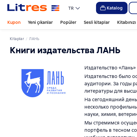
Katalog
TR
Kupon
Yeni çıkanlar
Popüler
Sesli kitaplar
Kitabınız
Kitaplar
ЛАНЬ
Книги издательства ЛАНЬ
Издательство «Лань»
Издательство было ос
аудитории. За годы 
литературы для высш
На сегодняшний день
несколько профильны
науки, химия, ветери
Мы стремимся осущес
портфель в тесном с