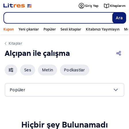
Giriş Yap
Kitaplarım
Ara
Kupon
Yeni çıkanlar
Popüler
Sesli kitaplar
Kitabınızı Yayımlayın
Mo
Kitaplar
Alçıpan ile çalışma
Ses
Metin
Podkastlar
Popüler
Hiçbir şey Bulunamadı