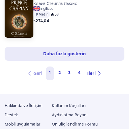
Клайв Стейплз Льюис
ingilizce
Metin
Средний рейтинг 5 на основе 3 оценок
5
3
₺274,04
Daha fazla gösterin
1
2
3
4
Geri
İleri
Hakkında ve İletişim
Kullanım Koşulları
Destek
Aydınlatma Beyanı
Mobil uygulamalar
Ön Bilgilendirme Formu