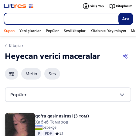
Giriş Yap
Kitaplarım
Ara
Kupon
Yeni çıkanlar
Popüler
Sesli kitaplar
Kitabınızı Yayımlayın
Mo
Kitaplar
Heyecan verici maceralar
Metin
Ses
Popüler
qo'ra qasir asirasi (3 том)
Хабиб Темиров
özbekçe
Metin
PDF
PDF
Средний рейтинг 2 на основе 1 оценок
2
1