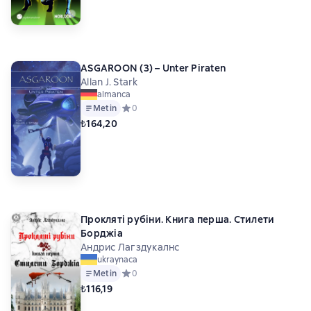
ASGAROON (3) – Unter Piraten
Allan J. Stark
almanca
Metin
Средний рейтинг 0 на основе 0 оценок
0
₺164,20
Прокляті рубіни. Книга перша. Стилети
Борджіа
Андрис Лагздукалнс
ukraynaca
Metin
Средний рейтинг 0 на основе 0 оценок
0
₺116,19