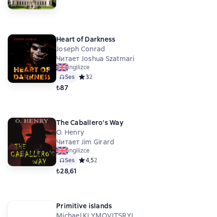
Heart of Darkness
Joseph Conrad
Читает Joshua Szatmari
ingilizce
Ses
Средний рейтинг 3 на основе 2 оценок
3
2
₺87
The Caballero's Way
O. Henry
Читает Jim Girard
ingilizce
Ses
Средний рейтинг 4,5 на основе 2 оценок
4,5
2
₺28,61
Primitive islands
Michael KLYMOVITSRYI