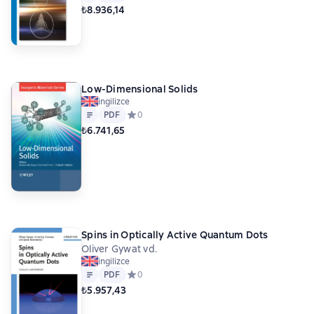
₺8.936,14
Low-Dimensional Solids
ingilizce
Metin
PDF
PDF
Средний рейтинг 0 на основе 0 оценок
0
₺6.741,65
Spins in Optically Active Quantum Dots
Oliver Gywat vd.
ingilizce
Metin
PDF
PDF
Средний рейтинг 0 на основе 0 оценок
0
₺5.957,43