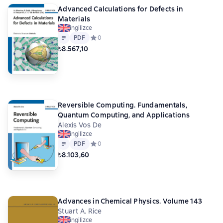
Advanced Calculations for Defects in
Materials
ingilizce
Metin
PDF
PDF
Средний рейтинг 0 на основе 0 оценок
0
₺8.567,10
Reversible Computing. Fundamentals,
Quantum Computing, and Applications
Alexis Vos De
ingilizce
Metin
PDF
PDF
Средний рейтинг 0 на основе 0 оценок
0
₺8.103,60
Advances in Chemical Physics. Volume 143
Stuart A. Rice
ingilizce