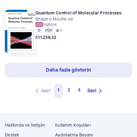
Quantum Control of Molecular Processes
Shapiro Moshe vd.
ingilizce
Metin
PDF
PDF
Средний рейтинг 0 на основе 0 оценок
0
₺11.236,32
Daha fazla gösterin
1
2
3
Geri
İleri
Hakkında ve İletişim
Kullanım Koşulları
Destek
Aydınlatma Beyanı