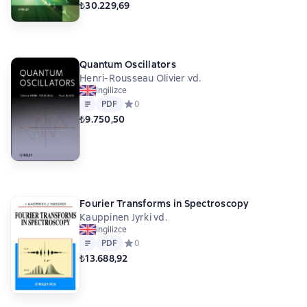
₺30.229,69
Quantum Oscillators
Henri-Rousseau Olivier vd.
ingilizce
Metin
PDF
PDF
Средний рейтинг 0 на основе 0 оценок
0
₺9.750,50
Fourier Transforms in Spectroscopy
Kauppinen Jyrki vd.
ingilizce
Metin
PDF
PDF
Средний рейтинг 0 на основе 0 оценок
0
₺13.688,92