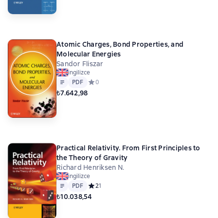
Atomic Charges, Bond Properties, and
Molecular Energies
Sandor Fliszar
ingilizce
Metin
PDF
PDF
Средний рейтинг 0 на основе 0 оценок
0
₺7.642,98
Practical Relativity. From First Principles to
the Theory of Gravity
Richard Henriksen N.
ingilizce
Metin
PDF
PDF
Средний рейтинг 2 на основе 1 оценок
2
1
₺10.038,54