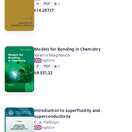
Metin
PDF
PDF
Средний рейтинг 0 на основе 0 оценок
0
₺14.297,17
Models for Bonding in Chemistry
Valerio Magnasco
ingilizce
Metin
PDF
PDF
Средний рейтинг 0 на основе 0 оценок
0
₺9.551,22
Introduction to superfluidity and
superconductivity
С. А. Рябчун
ingilizce