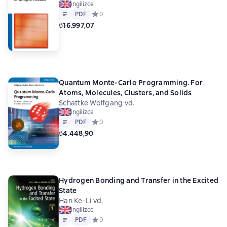
ingilizce
Metin
PDF
PDF
Средний рейтинг 0 на основе 0 оценок
0
₺16.997,07
Quantum Monte-Carlo Programming. For
Atoms, Molecules, Clusters, and Solids
Schattke Wolfgang vd.
ingilizce
Metin
PDF
PDF
Средний рейтинг 0 на основе 0 оценок
0
₺4.448,90
Hydrogen Bonding and Transfer in the Excited
State
Han Ke-Li vd.
ingilizce
Metin
PDF
PDF
Средний рейтинг 0 на основе 0 оценок
0