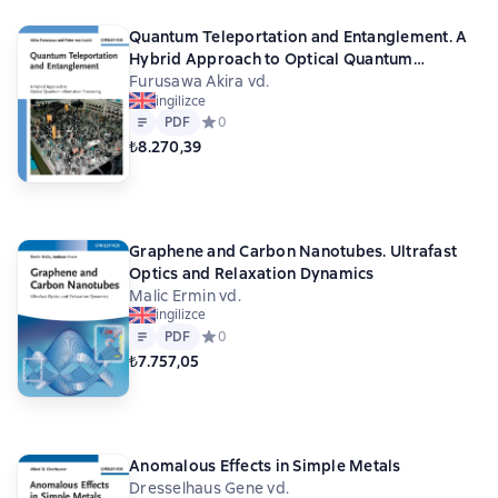
Quantum Teleportation and Entanglement. A
Hybrid Approach to Optical Quantum
Information Processing
Furusawa Akira vd.
ingilizce
Metin
PDF
PDF
Средний рейтинг 0 на основе 0 оценок
0
₺8.270,39
Graphene and Carbon Nanotubes. Ultrafast
Optics and Relaxation Dynamics
Malic Ermin vd.
ingilizce
Metin
PDF
PDF
Средний рейтинг 0 на основе 0 оценок
0
₺7.757,05
Anomalous Effects in Simple Metals
Dresselhaus Gene vd.