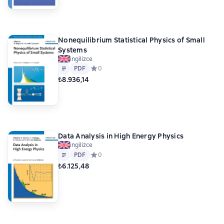
Nonequilibrium Statistical Physics of Small
Systems
ingilizce
Metin
PDF
PDF
Средний рейтинг 0 на основе 0 оценок
0
₺8.936,14
Data Analysis in High Energy Physics
ingilizce
Metin
PDF
PDF
Средний рейтинг 0 на основе 0 оценок
0
₺6.125,48