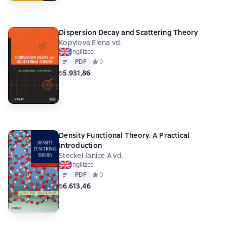
Dispersion Decay and Scattering Theory
Kopylova Elena vd.
ingilizce
Metin
PDF
PDF
Средний рейтинг 0 на основе 0 оценок
0
₺5.931,86
Density Functional Theory. A Practical
Introduction
Steckel Janice A vd.
ingilizce
Metin
PDF
PDF
Средний рейтинг 0 на основе 0 оценок
0
₺6.613,46