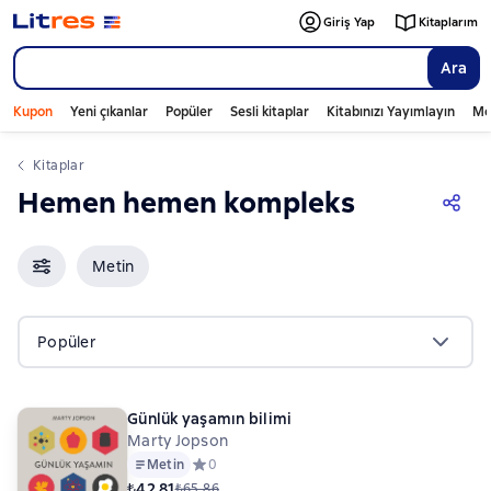
Giriş Yap
Kitaplarım
Ara
Kupon
Yeni çıkanlar
Popüler
Sesli kitaplar
Kitabınızı Yayımlayın
Mo
Kitaplar
Hemen hemen kompleks
Metin
Popüler
Günlük yaşamın bilimi
Marty Jopson
Metin
Средний рейтинг 0 на основе 0 оценок
0
₺42,81
₺65,86