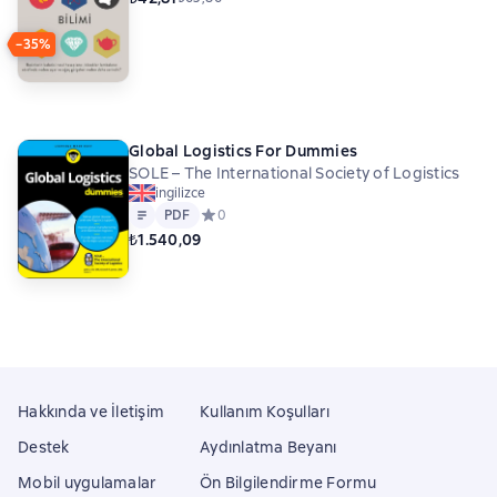
−35%
Global Logistics For Dummies
SOLE – The International Society of Logistics
ingilizce
Metin
PDF
PDF
Средний рейтинг 0 на основе 0 оценок
0
₺1.540,09
Hakkında ve İletişim
Kullanım Koşulları
Destek
Aydınlatma Beyanı
Mobil uygulamalar
Ön Bilgilendirme Formu