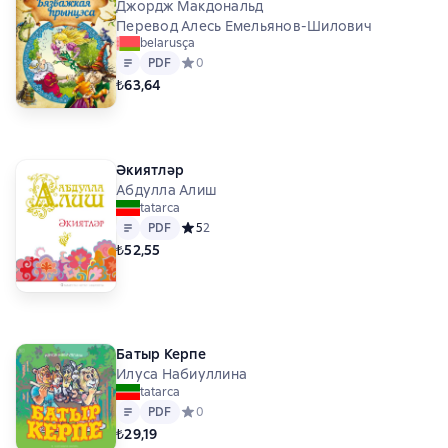
Джордж Макдональд
Перевод Алесь Емельянов-Шилович
belarusça
Metin
PDF
PDF
Средний рейтинг 0 на основе 0 оценок
0
₺63,64
Әкиятләр
Абдулла Алиш
tatarca
Metin
PDF
PDF
Средний рейтинг 5 на основе 2 оценок
5
2
₺52,55
Батыр Керпе
Илуса Набиуллина
tatarca
Metin
PDF
PDF
Средний рейтинг 0 на основе 0 оценок
0
₺29,19