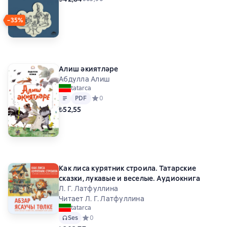
−35%
Алиш әкиятләре
Абдулла Алиш
tatarca
Metin
PDF
PDF
Средний рейтинг 0 на основе 0 оценок
0
₺52,55
Как лиса курятник строила. Татарские
сказки, лукавые и веселые. Аудиокнига
Л. Г. Латфуллина
Читает Л. Г. Латфуллина
tatarca
Ses
Средний рейтинг 0 на основе 0 оценок
0