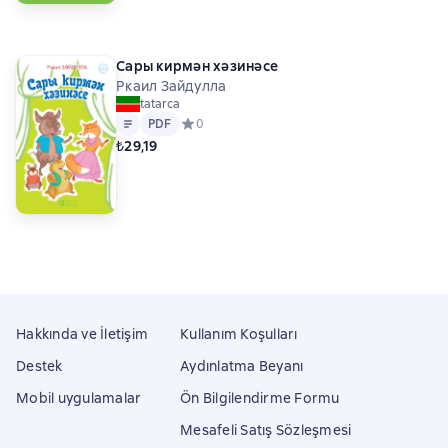
Сары кирмән хәзинәсе
Ркаил Зайдулла
tatarca
Metin
PDF
PDF
Средний рейтинг 0 на основе 0 оценок
0
₺29,19
Hakkında ve İletişim
Kullanım Koşulları
Destek
Aydınlatma Beyanı
Mobil uygulamalar
Ön Bilgilendirme Formu
Mesafeli Satış Sözleşmesi