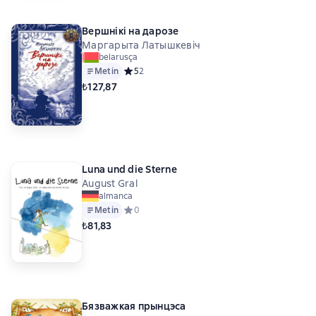
Вершнікі на дарозе
Маргарыта Латышкевіч
belarusça
Metin
Средний рейтинг 5 на основе 2 оценок
5
2
₺127,87
Luna und die Sterne
August Gral
almanca
Metin
Средний рейтинг 0 на основе 0 оценок
0
₺81,83
Бязважкая прынцэса