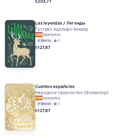
₺203,77
Las leyendas / Легенды
Густаво Адольфо Беккер
ispanyolca
Metin
Средний рейтинг 0 на основе 0 оценок
0
₺127,87
Cuentos españoles
Народное творчество (Фольклор)
ispanyolca
Metin
Средний рейтинг 0 на основе 0 оценок
0
₺127,87