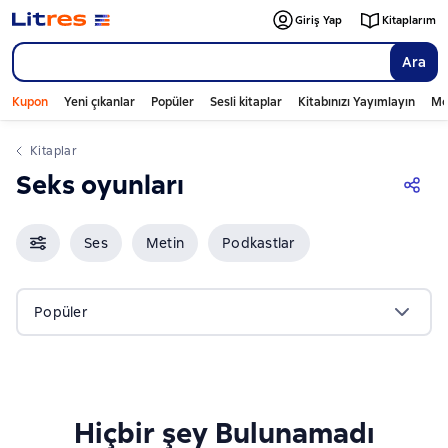
Giriş Yap
Kitaplarım
Ara
Kupon
Yeni çıkanlar
Popüler
Sesli kitaplar
Kitabınızı Yayımlayın
Mo
Kitaplar
Seks oyunları
Ses
Metin
Podkastlar
Popüler
Hiçbir şey Bulunamadı