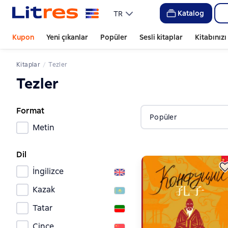
Katalog
TR
Kupon
Yeni çıkanlar
Popüler
Sesli kitaplar
Kitabınız
Kitaplar
Tezler
Tezler
Format
Popüler
Metin
Dil
İngilizce
Kazak
Tatar
Çince