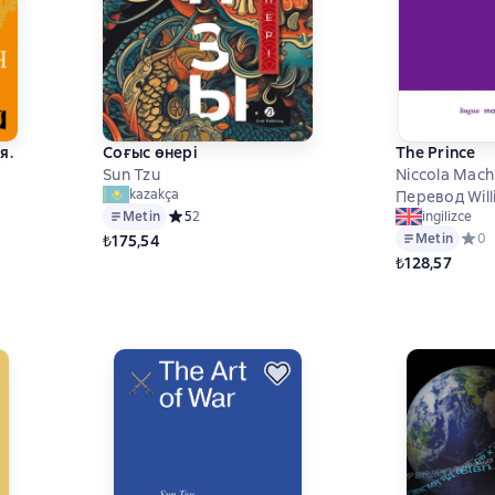
я.
Соғыс өнері
The Prince
Sun Tzu
Niccola Machi
kazakça
Перев
Metin
Средний рейтинг 5 на основе 2 оценок
5
2
ingilizce
0 на основе 0 оценок
Metin
Сред
0
₺175,54
₺128,57