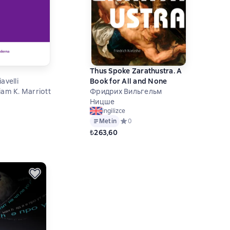
Thus Spoke Zarathustra. A
avelli
Book for All and None
од William K. Marriott
Фридрих Вильгельм
Ницше
ний рейтинг 0 на основе 0 оценок
ingilizce
Metin
Средний рейтинг 0 на основе 0 оце
0
₺263,60