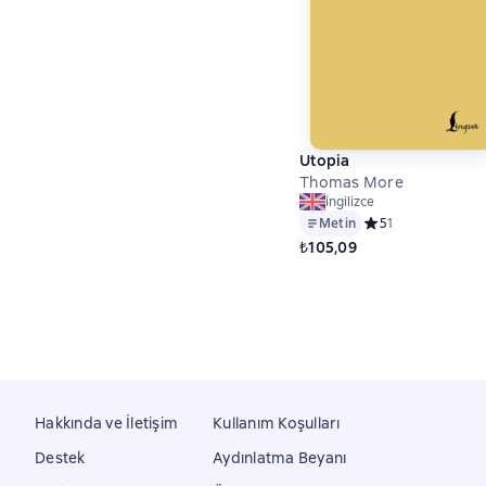
Utopia
Thomas More
ingilizce
Metin
Средний рейтинг 5
5
1
₺105,09
Hakkında ve İletişim
Kullanım Koşulları
Destek
Aydınlatma Beyanı