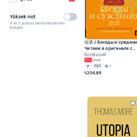
Yüksek not
Seçilmedi
4 ve 5 yıldızla derecelendirilen
kitaplar
论语 / Беседы и суждени
Читаем в оригинале с
комментарием
Конфуций
çince
Metin
PDF
PDF
Средний рейтинг 
0
₺204,89