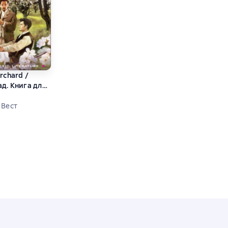
rchard /
д. Книга для
нглийском
 Вест
ний рейтинг 0 на основе 0 оценок