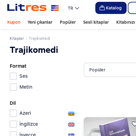
Katalog
TR
Kupon
Yeni çıkanlar
Popüler
Sesli kitaplar
Kitabınız
Kitaplar
Trajikomedi
Trajikomedi
Format
Popüler
Ses
Metin
Dil
Azeri
İngilizce
İşveççe