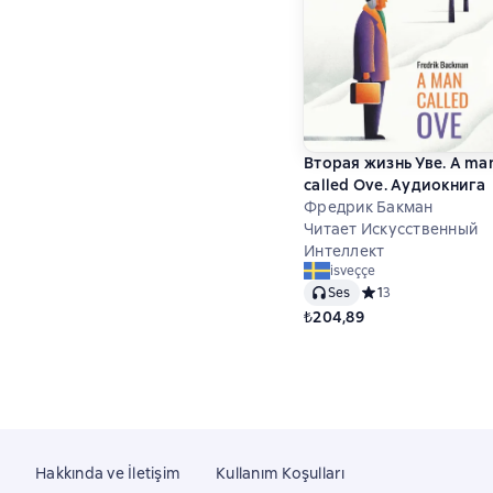
Вторая жизнь Уве. A ma
called Ove. Аудиокнига
Фредрик Бакман
Читает Искусственный
Интеллект
isveççe
Ses
Средний рейтинг 1 н
1
3
₺204,89
Hakkında ve İletişim
Kullanım Koşulları