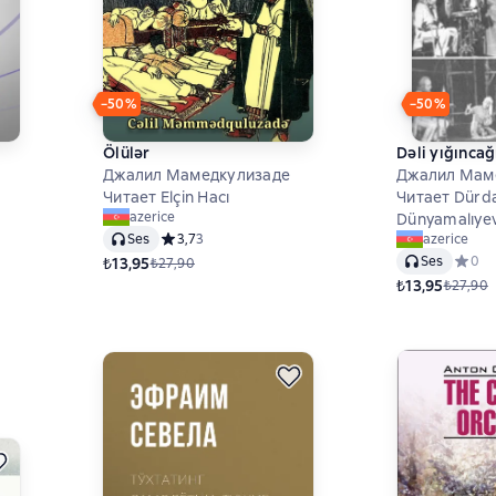
−50%
−50%
Ölülər
Dəli yığıncağ
Джалил Мамедкулизаде
Джалил Мам
Читает Elçin Hacı
Читает Dürd
azerice
Dünyamalıye
на основе 2 оценок
Ses
Средний рейтинг 3,7 на основе 3 оценок
3,7
3
azerice
Ses
Средни
0
₺13,95
₺27,90
₺13,95
₺27,90