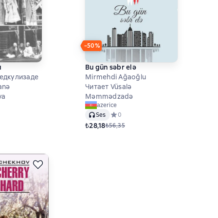
−50%
ı
Bu gün səbr elə
едкулизаде
Mirmehdi Ağaoğlu
anə
Читает Vüsalə
va
Məmmədzadə
azerice
й рейтинг 0 на основе 0 оценок
Ses
Средний рейтинг 0 на основе 0 оцен
0
₺28,18
₺56,35