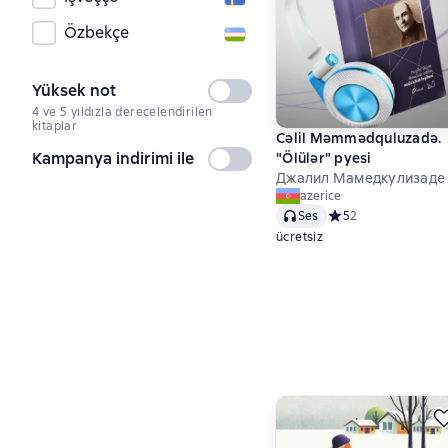
Özbekçe
Yüksek not
Seçilmedi
4 ve 5 yıldızla derecelendirilen
kitaplar
Cəlil Məmmədquluzadə.
Kampanya indirimi ile
"Ölülər" pyesi
Seçilmedi
Джалил Мамедкулизаде
azerice
Ses
Средний рейтинг 5 
5
2
ücretsiz