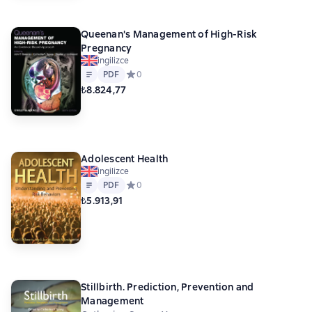
Queenan's Management of High-Risk
Pregnancy
ingilizce
Metin
PDF
PDF
Средний рейтинг 0 на основе 0 оценок
0
₺8.824,77
Adolescent Health
ingilizce
Metin
PDF
PDF
Средний рейтинг 0 на основе 0 оценок
0
₺5.913,91
Stillbirth. Prediction, Prevention and
Management