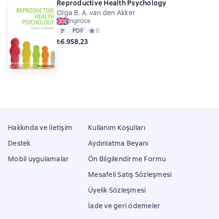
Reproductive Health Psychology
Olga B. A. van den Akker
ingilizce
Metin
PDF
PDF
Средний рейтинг 0 на основе 0 оценок
0
₺6.958,23
Hakkında ve İletişim
Kullanım Koşulları
Destek
Aydınlatma Beyanı
Mobil uygulamalar
Ön Bilgilendirme Formu
Mesafeli Satış Sözleşmesi
Üyelik Sözleşmesi
İade ve geri ödemeler