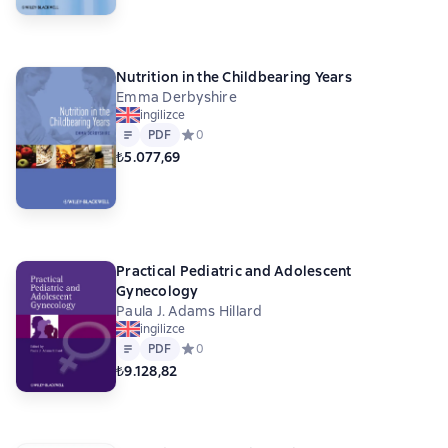
Nutrition in the Childbearing Years
Emma Derbyshire
ingilizce
Metin
PDF
PDF
Средний рейтинг 0 на основе 0 оценок
0
₺5.077,69
Practical Pediatric and Adolescent
Gynecology
Paula J. Adams Hillard
ingilizce
Metin
PDF
PDF
Средний рейтинг 0 на основе 0 оценок
0
₺9.128,82