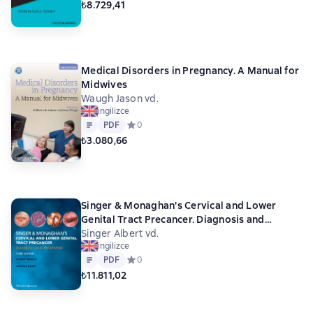
₺8.729,41
Medical Disorders in Pregnancy. A Manual for
Midwives
Waugh Jason vd.
ingilizce
Metin
PDF
PDF
Средний рейтинг 0 на основе 0 оценок
0
₺3.080,66
Singer & Monaghan's Cervical and Lower
Genital Tract Precancer. Diagnosis and
Treatment
Singer Albert vd.
ingilizce
Metin
PDF
PDF
Средний рейтинг 0 на основе 0 оценок
0
₺11.811,02