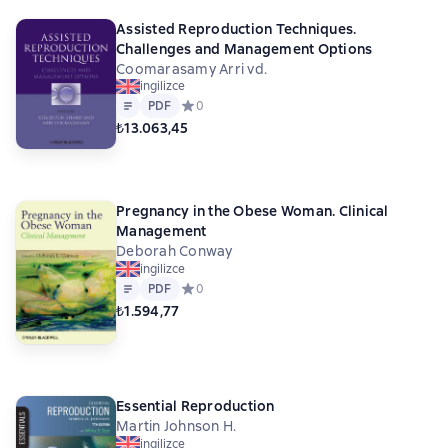
Assisted Reproduction Techniques.
Challenges and Management Options
Coomarasamy Arri vd.
ingilizce
Metin
PDF
PDF
Средний рейтинг 0 на основе 0 оценок
0
₺13.063,45
Pregnancy in the Obese Woman. Clinical
Management
Deborah Conway
ingilizce
Metin
PDF
PDF
Средний рейтинг 0 на основе 0 оценок
0
₺1.594,77
Essential Reproduction
Martin Johnson H.
ingilizce