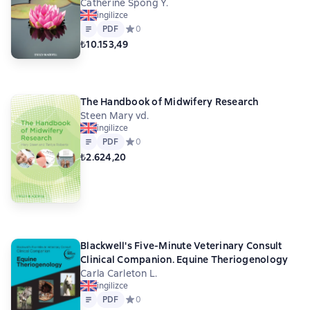
Catherine Spong Y.
ingilizce
Metin
PDF
PDF
Средний рейтинг 0 на основе 0 оценок
0
₺10.153,49
The Handbook of Midwifery Research
Steen Mary vd.
ingilizce
Metin
PDF
PDF
Средний рейтинг 0 на основе 0 оценок
0
₺2.624,20
Blackwell's Five-Minute Veterinary Consult
Clinical Companion. Equine Theriogenology
Carla Carleton L.
ingilizce
Metin
PDF
PDF
Средний рейтинг 0 на основе 0 оценок
0