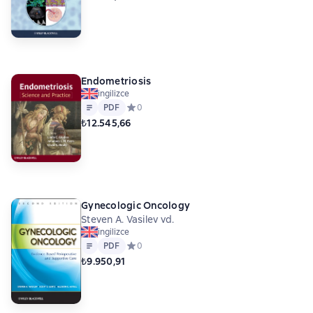
Endometriosis
ingilizce
Metin
PDF
PDF
Средний рейтинг 0 на основе 0 оценок
0
₺12.545,66
Gynecologic Oncology
Steven A. Vasilev vd.
ingilizce
Metin
PDF
PDF
Средний рейтинг 0 на основе 0 оценок
0
₺9.950,91