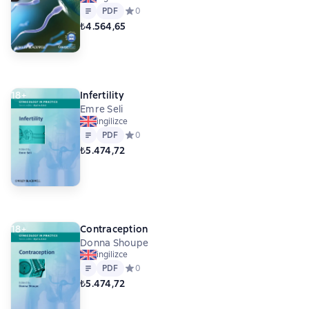
Metin
PDF
PDF
Средний рейтинг 0 на основе 0 оценок
0
₺4.564,65
18+
Infertility
Emre Seli
ingilizce
Metin
PDF
PDF
Средний рейтинг 0 на основе 0 оценок
0
₺5.474,72
18+
Contraception
Donna Shoupe
ingilizce
Metin
PDF
PDF
Средний рейтинг 0 на основе 0 оценок
0
₺5.474,72