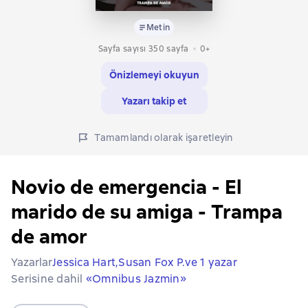
Metin
Sayfa sayısı 350 sayfa
0+
Önizlemeyi okuyun
Yazarı takip et
Tamamlandı olarak işaretleyin
Novio de emergencia - El
marido de su amiga - Trampa
de amor
Yazarlar
Jessica Hart,
Susan Fox P.
ve 1 yazar
Serisine dahil
«Omnibus Jazmin»