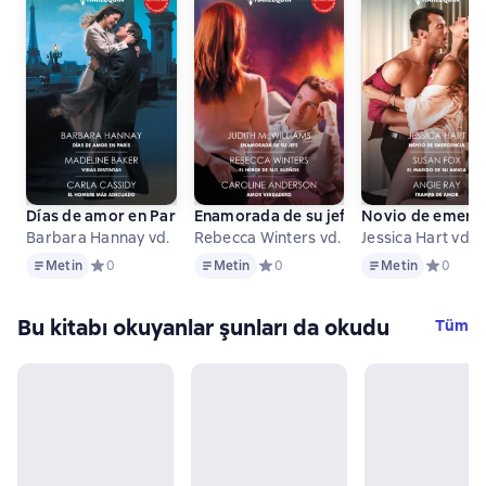
Días de amor en París - Vidas distintas - El hombre más adec
Enamorada de su jefe - El héroe de su
Novio de emerge
Barbara Hannay vd.
Rebecca Winters vd.
Jessica Hart vd.
Metin
Metin
Metin
Metin
Средний рейтинг 0 на основе 0 оценок
0
Metin
Средний рейтинг 0 на основе 0 оц
0
Metin
Средний 
0
Bu kitabı okuyanlar şunları da okudu
Tüm