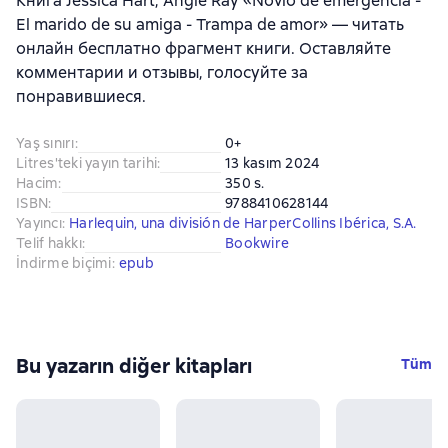
Книга Jessica Hart, Angie Ray «Novio de emergencia -
El marido de su amiga - Trampa de amor» — читать
онлайн бесплатно фрагмент книги. Оставляйте
комментарии и отзывы, голосуйте за
понравившиеся.
Yaş sınırı
:
0+
Litres'teki yayın tarihi
:
13 kasım 2024
Hacim
:
350 s.
ISBN
:
9788410628144
Yayıncı
:
Harlequin, una división de HarperCollins Ibérica, S.A.
Telif hakkı
:
Bookwire
İndirme biçimi
:
epub
Bu yazarın diğer kitapları
Tüm