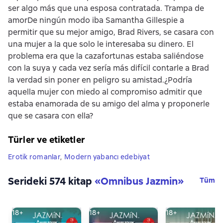
ser algo más que una esposa contratada. Trampa de
amorDe ningún modo iba Samantha Gillespie a
permitir que su mejor amigo, Brad Rivers, se casara con
una mujer a la que solo le interesaba su dinero. El
problema era que la cazafortunas estaba saliéndose
con la suya y cada vez sería más difícil contarle a Brad
la verdad sin poner en peligro su amistad.¿Podría
aquella mujer con miedo al compromiso admitir que
estaba enamorada de su amigo del alma y proponerle
que se casara con ella?
Türler ve etiketler
Erotik romanlar
,
Modern yabancı edebiyat
Serideki 574 kitap
«
Omnibus Jazmin
»
Tüm
18+
18+
18+