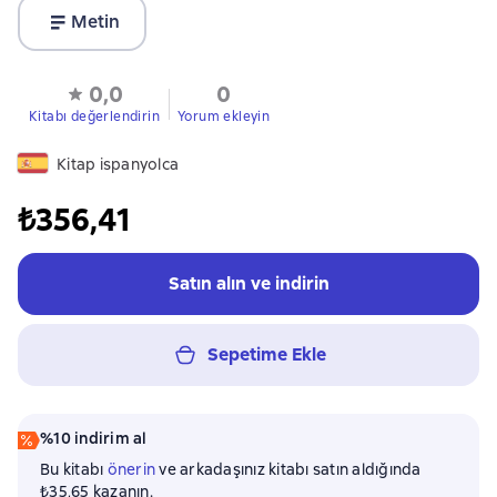
Metin
0,0
0
Kitabı değerlendirin
Yorum ekleyin
Kitap ispanyolca
₺356,41
Satın alın ve indirin
Sepetime Ekle
%10 indirim al
Bu kitabı
önerin
ve arkadaşınız kitabı satın aldığında
₺35,65 kazanın.