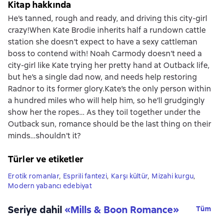
Kitap hakkında
He’s tanned, rough and ready, and driving this city-girl
crazy!When Kate Brodie inherits half a rundown cattle
station she doesn’t expect to have a sexy cattleman
boss to contend with! Noah Carmody doesn’t need a
city-girl like Kate trying her pretty hand at Outback life,
but he’s a single dad now, and needs help restoring
Radnor to its former glory.Kate’s the only person within
a hundred miles who will help him, so he’ll grudgingly
show her the ropes… As they toil together under the
Outback sun, romance should be the last thing on their
minds…shouldn’t it?
Türler ve etiketler
Erotik romanlar
,
Esprili fantezi
,
Karşı kültür
,
Mizahi kurgu
,
Modern yabancı edebiyat
Seriye dahil
«
Mills & Boon Romance
»
Tüm