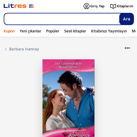
Giriş Yap
Kitaplarım
Ara
Kupon
Yeni çıkanlar
Popüler
Sesli kitaplar
Kitabınızı Yayımlayın
Mo
Barbara Hannay