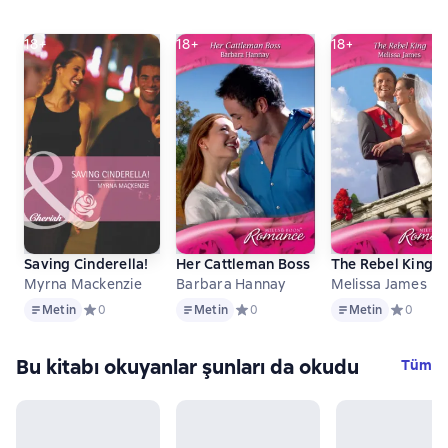
18+
18+
18+
Saving Cinderella!
Her Cattleman Boss
The Rebel King
Myrna Mackenzie
Barbara Hannay
Melissa James
Metin
Metin
Metin
Metin
Средний рейтинг 0 на основе 0 оценок
0
Metin
Средний рейтинг 0 на основе 0 оце
0
Metin
Средний р
0
Bu kitabı okuyanlar şunları da okudu
Tüm