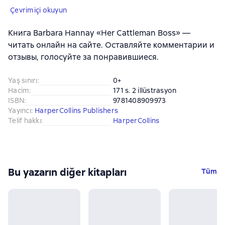
Çevrimiçi okuyun
Книга Barbara Hannay «Her Cattleman Boss» —
читать онлайн на сайте. Оставляйте комментарии и
отзывы, голосуйте за понравившиеся.
Yaş sınırı
:
0+
Hacim
:
171 s. 2 illüstrasyon
ISBN
:
9781408909973
Yayıncı
:
HarperCollins Publishers
Telif hakkı
:
HarperCollins
Bu yazarın diğer kitapları
Tüm