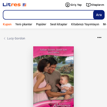
Giriş Yap
Kitaplarım
Ara
Kupon
Yeni çıkanlar
Popüler
Sesli kitaplar
Kitabınızı Yayımlayın
Mo
Lucy Gordon