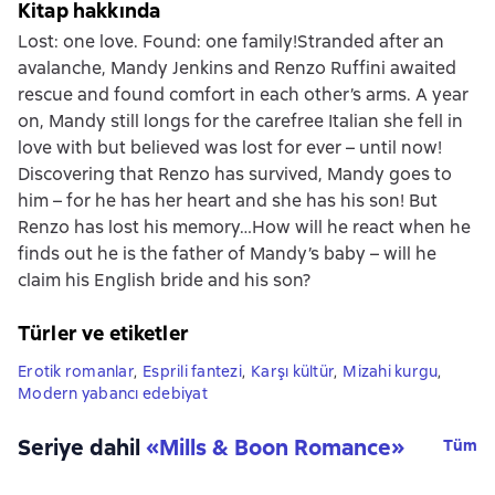
Kitap hakkında
Lost: one love. Found: one family!Stranded after an
avalanche, Mandy Jenkins and Renzo Ruffini awaited
rescue and found comfort in each other’s arms. A year
on, Mandy still longs for the carefree Italian she fell in
love with but believed was lost for ever – until now!
Discovering that Renzo has survived, Mandy goes to
him – for he has her heart and she has his son! But
Renzo has lost his memory…How will he react when he
finds out he is the father of Mandy’s baby – will he
claim his English bride and his son?
Türler ve etiketler
Erotik romanlar
,
Esprili fantezi
,
Karşı kültür
,
Mizahi kurgu
,
Modern yabancı edebiyat
Seriye dahil
«
Mills & Boon Romance
»
Tüm