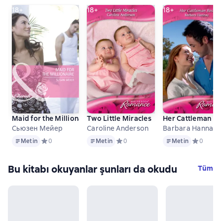
18+
18+
18+
Maid for the Millionaire
Two Little Miracles
Her Cattleman B
Сьюзен Мейер
Caroline Anderson
Barbara Hannay
Metin
Metin
Metin
Metin
Средний рейтинг 0 на основе 0 оценок
0
Metin
Средний рейтинг 0 на основе 0 оце
0
Metin
Средний р
0
Bu kitabı okuyanlar şunları da okudu
Tüm