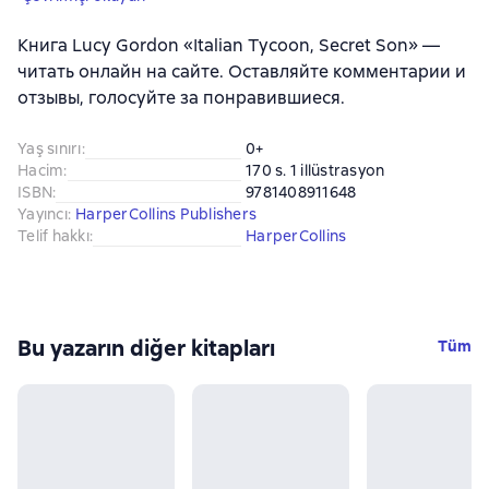
Книга Lucy Gordon «Italian Tycoon, Secret Son» —
читать онлайн на сайте. Оставляйте комментарии и
отзывы, голосуйте за понравившиеся.
Yaş sınırı
:
0+
Hacim
:
170 s. 1 illüstrasyon
ISBN
:
9781408911648
Yayıncı
:
HarperCollins Publishers
Telif hakkı
:
HarperCollins
Bu yazarın diğer kitapları
Tüm