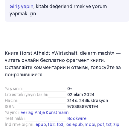
Giriş yapın
, kitabı değerlendirmek ve yorum
yapmak için
Книга Horst Afheldt «Wirtschaft, die arm macht» —
читать онлайн бесплатно фрагмент книги.
Оставляйте комментарии и отзывы, голосуйте за
понравившиеся.
Yaş sınırı
:
0+
Litres'teki yayın tarihi
:
02 ekim 2024
Hacim
:
314 s. 24 illüstrasyon
ISBN
:
9783888979194
Yayıncı
:
Verlag Antje Kunstmann
Telif hakkı
:
Bookwire
İndirme biçimi
:
epub
, 
fb2
, 
fb3
, 
ios.epub
, 
mobi
, 
pdf
, 
txt
, 
zip