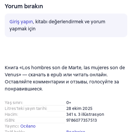
Yorum bırakın
Giriş yapın
, kitabı değerlendirmek ve yorum
yapmak için
Книга «Los hombres son de Marte, las mujeres son de
Venus» — скачать в epub или читать онлайн.
Оставляйте комментарии и отзывы, голосуйте за
понравившиеся.
Yaş sınırı
:
0+
Litres'teki yayın tarihi
:
28 ekim 2025
Hacim
:
341 s. 3 illüstrasyon
ISBN
:
9786077357513
Yayıncı
:
Océano
Telif hakkı
:
Bookwire