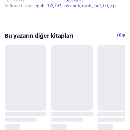
İndirme biçimi
:
epub
, 
fb2
, 
fb3
, 
ios.epub
, 
mobi
, 
pdf
, 
txt
, 
zip
Bu yazarın diğer kitapları
Tüm