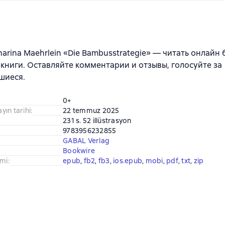
harina Maehrlein «Die Bambusstrategie» — читать онлайн
книги. Оставляйте комментарии и отзывы, голосуйте за
шиеся.
0+
ayın tarihi
:
22 temmuz 2025
231 s. 52 illüstrasyon
9783956232855
GABAL Verlag
Bookwire
imi
:
epub
, 
fb2
, 
fb3
, 
ios.epub
, 
mobi
, 
pdf
, 
txt
, 
zip