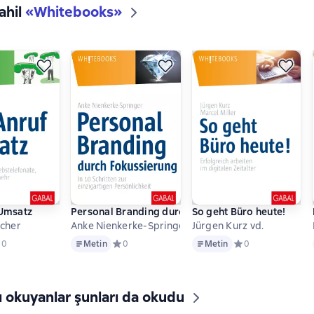
ahil
«
Whitebooks
»
 Umsatz
Personal Branding durch Fokussierung
So geht Büro heute!
scher
Anke Nienkerke-Springer
Jürgen Kurz vd.
Metin
Metin
едний рейтинг 0 на основе 0 оценок
0
Metin
Средний рейтинг 0 на основе 0 оценок
0
Metin
Средний рейтинг 0
0
ı okuyanlar şunları da okudu