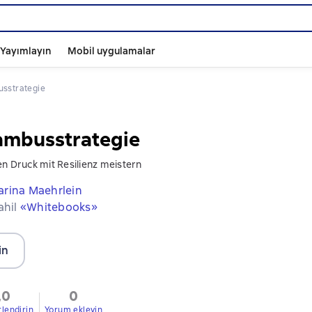
ı Yayımlayın
Mobil uygulamalar
usstrategie
ambusstrategie
en Druck mit Resilienz meistern
arina Maehrlein
ahil
«Whitebooks»
in
,0
0
rlendirin
Yorum ekleyin