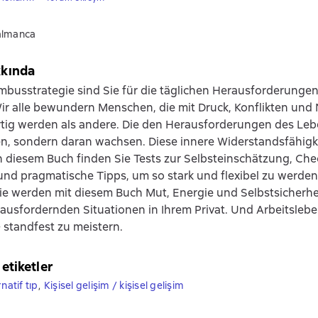
almanca
kkında
mbusstrategie sind Sie für die täglichen Herausforderunge
ir alle bewundern Menschen, die mit Druck, Konflikten und
ertig werden als andere. Die den Herausforderungen des Leb
n, sondern daran wachsen. Diese innere Widerstandsfähigke
In diesem Buch finden Sie Tests zur Selbsteinschätzung, Chec
d pragmatische Tipps, um so stark und flexibel zu werden
e werden mit diesem Buch Mut, Energie und Selbstsicherhei
ausfordernden Situationen in Ihrem Privat. Und Arbeitsleben
standfest zu meistern.
 etiketler
natif tıp
,
Kişisel gelişim / kişisel gelişim