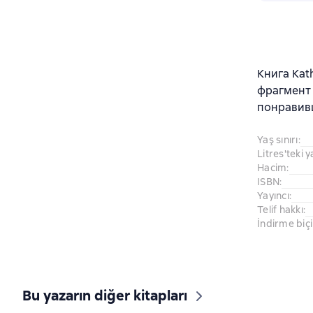
Книга Kat
фрагмент 
понравив
Yaş sınırı
:
Litres'teki y
Hacim
:
ISBN
:
Yayıncı
:
Telif hakkı
:
İndirme biç
Bu yazarın diğer kitapları