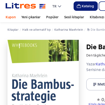
Katalog
TR
Kupon
Yeni çıkanlar
Popüler
Sesli kitaplar
Kitabınız
Kitaplar
halk ve alternatif tıp
Katharina Maehrlein
📚 
Die Bamb
Die B
Den täglich
Yazar
Kath
Serisine d
Met
0
Kitabı değe