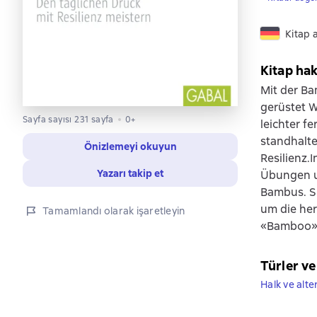
Kitap 
Kitap ha
Mit der Ba
gerüstet W
Sayfa sayısı 231 sayfa
0+
leichter f
standhalte
Önizlemeyi okuyun
Resilienz.
Yazarı takip et
Übungen un
Bambus. Si
um die her
Tamamlandı olarak işaretleyin
«Bamboo» 
Türler ve
Halk ve alter