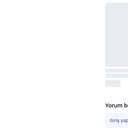
Yorum bı
Giriş ya