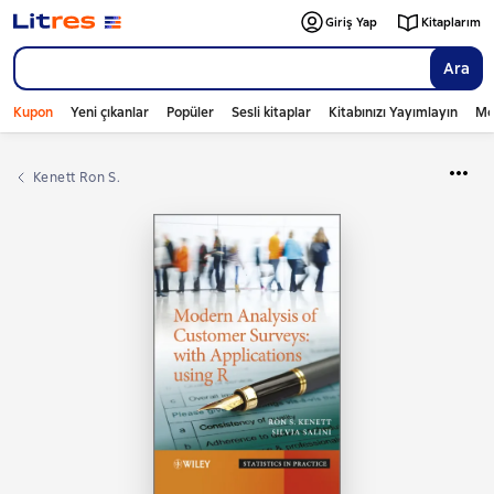
Giriş Yap
Kitaplarım
Ara
Kupon
Yeni çıkanlar
Popüler
Sesli kitaplar
Kitabınızı Yayımlayın
Mo
Kenett Ron S.