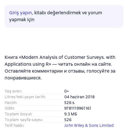
Giriş yapın
, kitabı değerlendirmek ve yorum
yapmak için
Книга «Modern Analysis of Customer Surveys. with
Applications using R» — читать онлайн на сайте.
Оставляйте комментарии и отзывы, голосуйте за
понравившиеся.
Yaş sınırı
:
0+
Litres'teki yayın tarihi
:
04 haziran 2018
Hacim
:
526 s.
ISBN
:
9781119961161
Toplam boyut
:
9.3 МБ
Toplam sayfa sayısı
:
526
Telif hakkı
:
John Wiley & Sons Limited