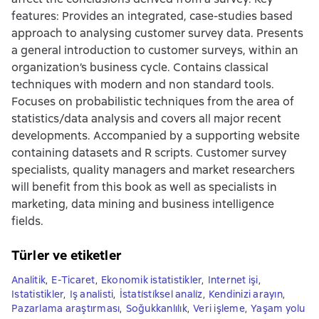
features: Provides an integrated, case-studies based
approach to analysing customer survey data. Presents
a general introduction to customer surveys, within an
organization’s business cycle. Contains classical
techniques with modern and non standard tools.
Focuses on probabilistic techniques from the area of
statistics/data analysis and covers all major recent
developments. Accompanied by a supporting website
containing datasets and R scripts. Customer survey
specialists, quality managers and market researchers
will benefit from this book as well as specialists in
marketing, data mining and business intelligence
fields.
Türler ve etiketler
Analitik
,
E-Ticaret
,
Ekonomik istatistikler
,
Internet işi
,
Istatistikler
,
Iş analisti
,
İstati̇sti̇ksel anali̇z
,
Kendinizi arayın
,
Pazarlama araştırması
,
Soğukkanlılık
,
Veri işleme
,
Yaşam yolu