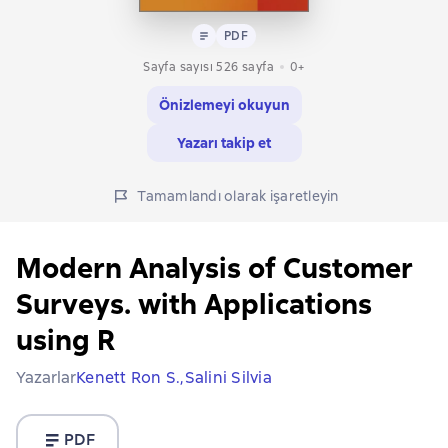
Metin
PDF
PDF
Sayfa sayısı 526 sayfa
0+
Önizlemeyi okuyun
Yazarı takip et
Tamamlandı olarak işaretleyin
Modern Analysis of Customer
Surveys. with Applications
using R
Yazarlar
Kenett Ron S.,
Salini Silvia
PDF