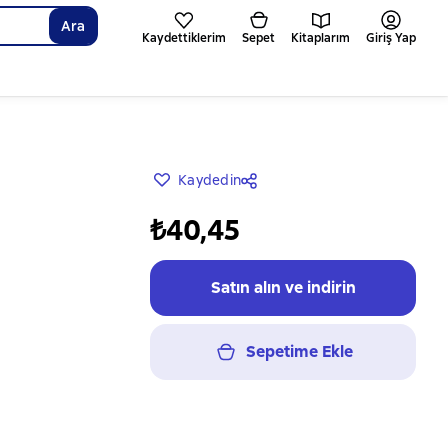
Ara
Kaydettiklerim
Sepet
Kitaplarım
Giriş Yap
Kaydedin
₺40,45
Satın alın ve indirin
Sepetime Ekle