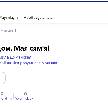
ı Yayımlayın
Mobil uygulamalar
. Мая сям'яі
ом. Мая сям'яі
мила Доманская
ahil
«Кніга разумнага малыша»
,0
0
rlendirin
Yorum ekleyin