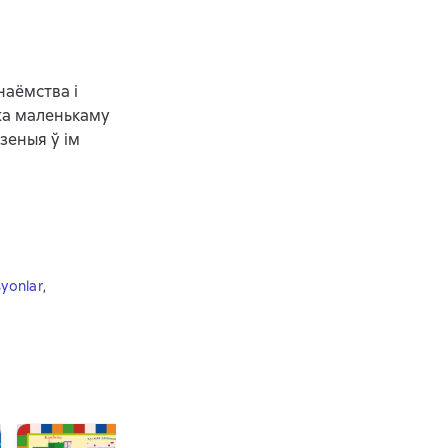
наёмства і
жа маленькаму
зеныя ў ім
syonlar
,