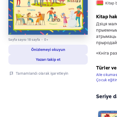
Kitap 
Kitap ha
Дзіця мале
прыемным,
атрымаць 
Sayfa sayısı 18 sayfa
0+
прыродай
Önizlemeyi okuyun
«Кніга ра
Yazarı takip et
Türler ve
Tamamlandı olarak işaretleyin
Aile okumas
Çocuk eğitim
Seriye d