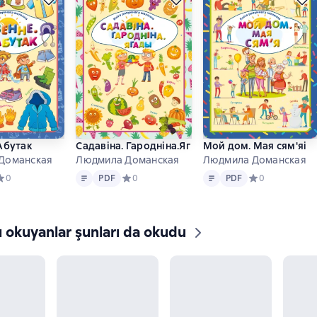
Абутак
Садавіна. Гародніна.Ягады
Мой дом. Мая сям'яі
Доманская
Людмила Доманская
Людмила Доманская
Metin
PDF
Metin
PDF
редний рейтинг 0 на основе 0 оценок
0
PDF
Средний рейтинг 0 на основе 0 оценок
0
PDF
Средний рейтинг
0
ı okuyanlar şunları da okudu