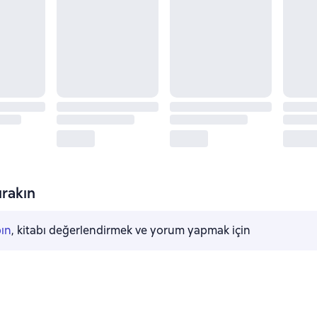
rakın
pın
, kitabı değerlendirmek ve yorum yapmak için