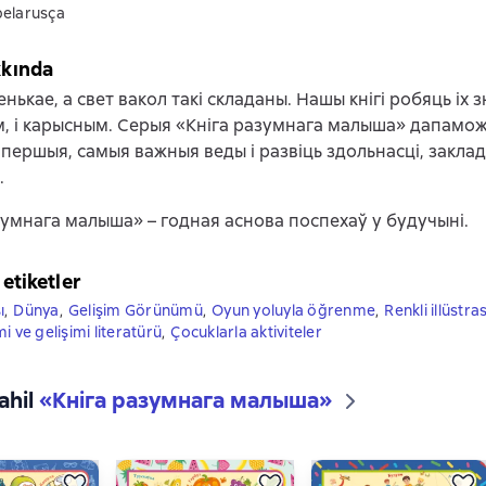
belarusça
kkında
нькае, а свет вакол такі складаны. Нашы кнігі робяць іх з
 і карысным. Серыя «Кніга разумнага малыша» дапамо
першыя, самыя важныя веды і развіць здольнасці, заклад
.
зумнага малыша» – годная аснова поспехаў у будучыні.
 etiketler
ı
,
Dünya
,
Gelişim Görünümü
,
Oyun yoluyla öğrenme
,
Renkli illüstra
i ve gelişimi literatürü
,
Çocuklarla aktiviteler
ahil
«
Кніга разумнага малыша
»