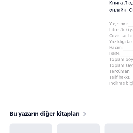
Книга Люд
онлайн. О
Yaş sınırı
:
Litres'teki y
Çeviri tarihi
:
Yazıldığı tar
Hacim
:
ISBN
:
Toplam boy
Toplam sayf
Tercüman
:
Telif hakkı
:
İndirme biç
Bu yazarın diğer kitapları