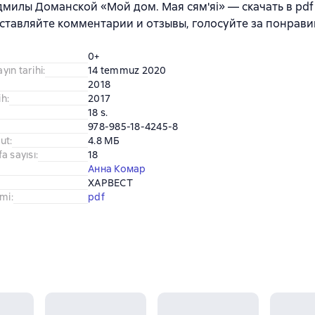
милы Доманской «Мой дом. Мая сям'яі» — скачать в pdf
ставляйте комментарии и отзывы, голосуйте за понрави
0+
ayın tarihi
:
14 temmuz 2020
2018
ih
:
2017
18 s.
978-985-18-4245-8
ut
:
4.8 МБ
a sayısı
:
18
Анна Комар
ХАРВЕСТ
imi
:
pdf