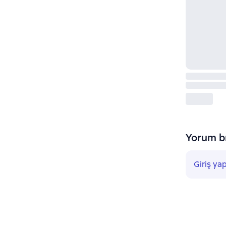
Yorum bı
Giriş ya