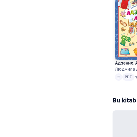
Адзенне. 
Людмила 
Metin
PDF
PDF
С
Bu kitab