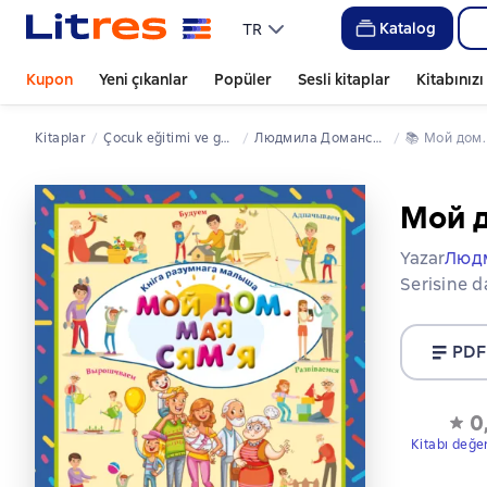
Katalog
TR
Kupon
Yeni çıkanlar
Popüler
Sesli kitaplar
Kitabınız
Kitaplar
çocuk eğitimi ve gelişimi literatürü
Людмила Доманская
📚 
Мой дом
Мой д
Yazar
Люд
Serisine d
PDF
0
Kitabı değe