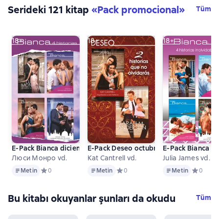
Serideki 121 kitap
«
Pack promocional
»
Tüm
18+
18+
18+
E-Pack Bianca diciembre 2018
E-Pack Deseo octubre 2018
E-Pack Bianca o
Люси Монро vd.
Kat Cantrell vd.
Julia James vd.
Metin
Metin
Metin
Metin
Средний рейтинг 0 на основе 0 оценок
0
Metin
Средний рейтинг 0 на основе 0 оц
0
Metin
Средний 
0
Bu kitabı okuyanlar şunları da okudu
Tüm