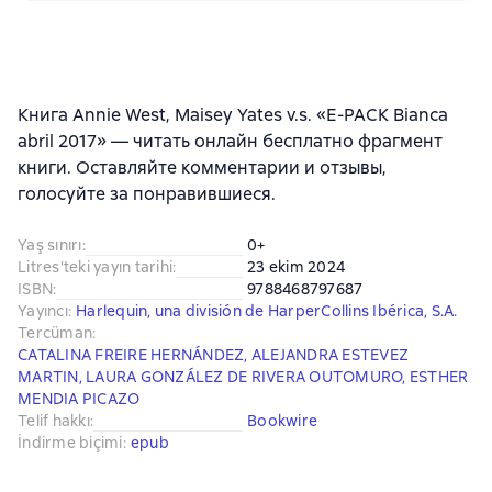
Книга Annie West, Maisey Yates v.s. «E-PACK Bianca
abril 2017» — читать онлайн бесплатно фрагмент
книги. Оставляйте комментарии и отзывы,
голосуйте за понравившиеся.
Yaş sınırı
:
0+
Litres'teki yayın tarihi
:
23 ekim 2024
ISBN
:
9788468797687
Yayıncı
:
Harlequin, una división de HarperCollins Ibérica, S.A.
Tercüman
:
CATALINA FREIRE HERNÁNDEZ
,
ALEJANDRA ESTEVEZ
MARTIN
,
LAURA GONZÁLEZ DE RIVERA OUTOMURO
,
ESTHER
MENDIA PICAZO
Telif hakkı
:
Bookwire
İndirme biçimi
:
epub