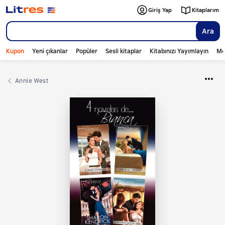
Giriş Yap
Kitaplarım
Ara
Kupon
Yeni çıkanlar
Popüler
Sesli kitaplar
Kitabınızı Yayımlayın
Mo
Annie West