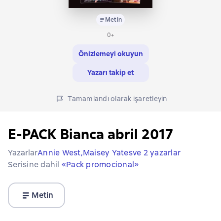
Metin
0+
Önizlemeyi okuyun
Yazarı takip et
Tamamlandı olarak işaretleyin
E-PACK Bianca abril 2017
Yazarlar
Annie West,
Maisey Yates
ve 2 yazarlar
Serisine dahil
«Pack promocional»
Metin