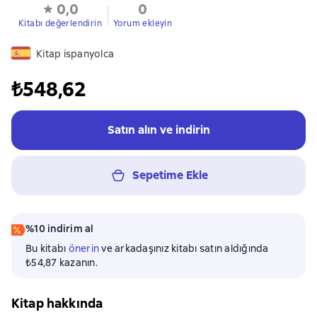
0,0
0
Kitabı değerlendirin
Yorum ekleyin
Kitap ispanyolca
₺548,62
Satın alın ve indirin
Sepetime Ekle
%10 indirim al
Bu kitabı
önerin
ve arkadaşınız kitabı satın aldığında
₺54,87 kazanın.
Kitap hakkında