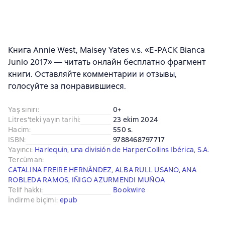
Книга Annie West, Maisey Yates v.s. «E-PACK Bianca
Junio 2017» — читать онлайн бесплатно фрагмент
книги. Оставляйте комментарии и отзывы,
голосуйте за понравившиеся.
Yaş sınırı
:
0+
Litres'teki yayın tarihi
:
23 ekim 2024
Hacim
:
550 s.
ISBN
:
9788468797717
Yayıncı
:
Harlequin, una división de HarperCollins Ibérica, S.A.
Tercüman
:
CATALINA FREIRE HERNÁNDEZ
,
ALBA RULL USANO
,
ANA
ROBLEDA RAMOS
,
IÑIGO AZURMENDI MUÑOA
Telif hakkı
:
Bookwire
İndirme biçimi
:
epub