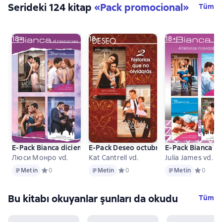
Serideki 124 kitap
«
Pack promocional
»
Tüm
18+
18+
18+
E-Pack Bianca diciembre 2018
E-Pack Deseo octubre 2018
E-Pack Bianca o
Люси Монро vd.
Kat Cantrell vd.
Julia James vd.
Metin
Metin
Metin
Metin
Средний рейтинг 0 на основе 0 оценок
0
Metin
Средний рейтинг 0 на основе 0 оц
0
Metin
Средний 
0
Bu kitabı okuyanlar şunları da okudu
Tüm