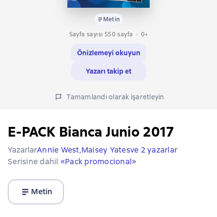
Metin
Sayfa sayısı 550 sayfa
0+
Önizlemeyi okuyun
Yazarı takip et
Tamamlandı olarak işaretleyin
E-PACK Bianca Junio 2017
Yazarlar
Annie West,
Maisey Yates
ve 2 yazarlar
Serisine dahil
«Pack promocional»
Metin