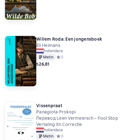
Willem Roda: Een jongensboek
Eli Heimans
hollandaca
Metin
Средний рейтинг 0 на основе 0 оценок
0
₺26,81
Vissenpraat
Panagiota Prokopi
Перевод Leen Vermeersch – Fool Stop
Vertaling En Correctie
hollandaca
Metin
Средний рейтинг 0 на основе 0 оценок
0