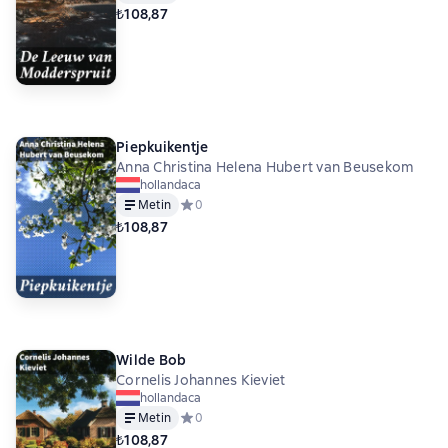
₺108,87
Piepkuikentje
Anna Christina Helena Hubert van Beusekom
hollandaca
Metin
Средний рейтинг 0 на основе 0 оценок
0
₺108,87
Wilde Bob
Cornelis Johannes Kieviet
hollandaca
Metin
Средний рейтинг 0 на основе 0 оценок
0
₺108,87