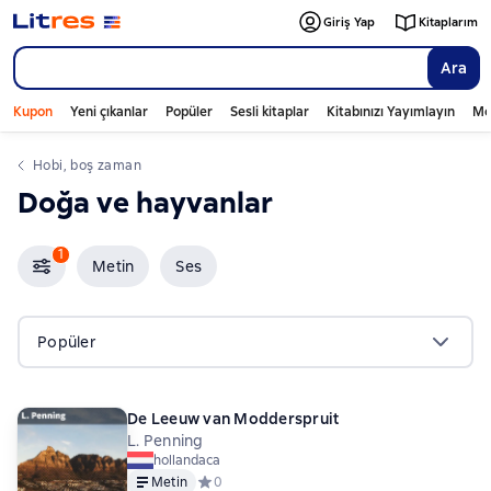
Giriş Yap
Kitaplarım
Ara
Kupon
Yeni çıkanlar
Popüler
Sesli kitaplar
Kitabınızı Yayımlayın
Mo
hobi, boş zaman
doğa ve hayvanlar
1
Metin
Ses
Popüler
De Leeuw van Modderspruit
L. Penning
hollandaca
Metin
Средний рейтинг 0 на основе 0 оценок
0