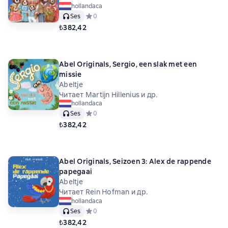
hollandaca
Ses
Средний рейтинг 0 на основе 0 оценок
0
₺382,42
Abel Originals, Sergio, een slak met een
missie
Abeltje
Читает Martijn Hillenius и др.
hollandaca
Ses
Средний рейтинг 0 на основе 0 оценок
0
₺382,42
Abel Originals, Seizoen 3: Alex de rappende
papegaai
Abeltje
Читает Rein Hofman и др.
hollandaca
Ses
Средний рейтинг 0 на основе 0 оценок
0
₺382,42