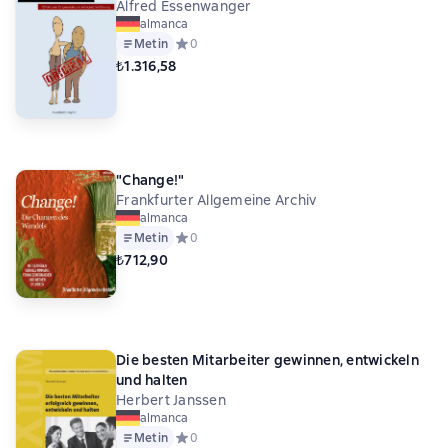
Alfred Essenwanger
almanca
Metin
Средний рейтинг 0 на основе 0 оценок
0
₺1.316,58
"Change!"
Frankfurter Allgemeine Archiv
almanca
Metin
Средний рейтинг 0 на основе 0 оценок
0
₺712,90
Die besten Mitarbeiter gewinnen, entwickeln
und halten
Herbert Janssen
almanca
Metin
Средний рейтинг 0 на основе 0 оценок
0