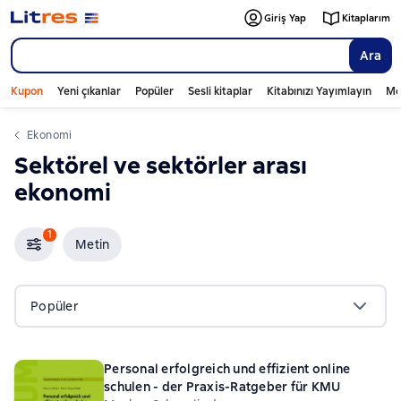
Giriş Yap
Kitaplarım
Ara
Kupon
Yeni çıkanlar
Popüler
Sesli kitaplar
Kitabınızı Yayımlayın
Mo
ekonomi
sektörel ve sektörler arası
ekonomi
1
Metin
Popüler
Personal erfolgreich und effizient online
schulen - der Praxis-Ratgeber für KMU