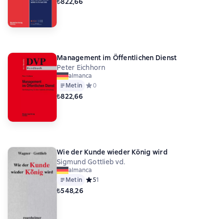
₺822,66
Management im Öffentlichen Dienst
Peter Eichhorn
almanca
Metin
Средний рейтинг 0 на основе 0 оценок
0
₺822,66
Wie der Kunde wieder König wird
Sigmund Gottlieb vd.
almanca
Metin
Средний рейтинг 5 на основе 1 оценок
5
1
₺548,26