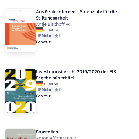
Aus Fehlern lernen - Potenziale für die
Stiftungsarbeit
Antje Bischoff vd.
almanca
Metin
Средний рейтинг 0 на основе 0 оценок
0
ücretsiz
Investitionsbericht 2019/2020 der EIB –
Ergebnisüberblick
almanca
Metin
Средний рейтинг 0 на основе 0 оценок
0
ücretsiz
Baustellen
Anton Affentranger