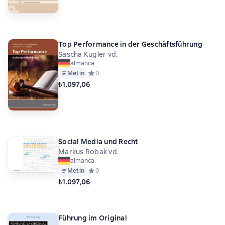
Top Performance in der Geschäftsführung
Sascha Kugler vd.
almanca
Metin
Средний рейтинг 0 на основе 0 оценок
0
₺1.097,06
Social Media und Recht
Markus Robak vd.
almanca
Metin
Средний рейтинг 0 на основе 0 оценок
0
₺1.097,06
Führung im Original