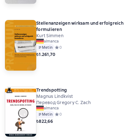
Stellenanzeigen wirksam und erfolgreich
formulieren
Kurt Simmen
almanca
Metin
Средний рейтинг 0 на основе 0 оценок
0
₺1.261,70
Trendspotting
Magnus Lindkvist
Перевод Gregory C. Zach
almanca
Metin
Средний рейтинг 0 на основе 0 оценок
0
₺822,66