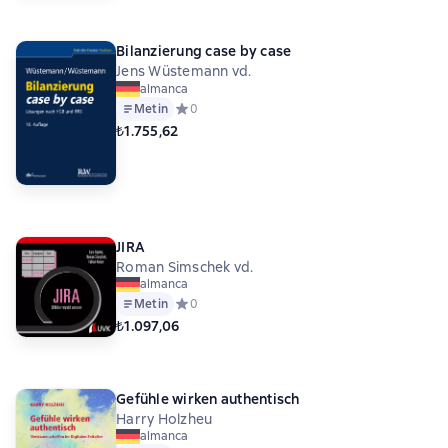
Bilanzierung case by case
Jens Wüstemann vd.
almanca
Metin
Средний рейтинг 0 на основе 0 оценок
0
₺1.755,62
JIRA
Roman Simschek vd.
almanca
Metin
Средний рейтинг 0 на основе 0 оценок
0
₺1.097,06
Gefühle wirken authentisch
Harry Holzheu
almanca