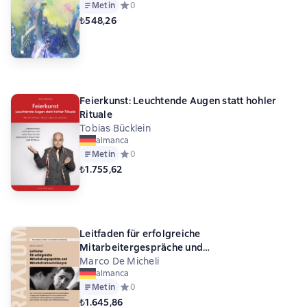
Metin
Средний рейтинг 0 на основе 0 оценок
0
₺548,26
Feierkunst: Leuchtende Augen statt hohler
Rituale
Tobias Bücklein
almanca
Metin
Средний рейтинг 0 на основе 0 оценок
0
₺1.755,62
Leitfaden für erfolgreiche
Mitarbeitergespräche und
Mitarbeiterbeurteilungen
Marco De Micheli
almanca
Metin
Средний рейтинг 0 на основе 0 оценок
0
₺1.645,86