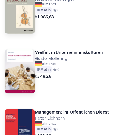
almanca
Metin
Средний рейтинг 0 на основе 0 оценок
0
₺1.086,63
Vielfalt in Unternehmenskulturen
Guido Möllering
almanca
Metin
Средний рейтинг 0 на основе 0 оценок
0
₺548,26
Management im Öffentlichen Dienst
Peter Eichhorn
almanca
Metin
Средний рейтинг 0 на основе 0 оценок
0