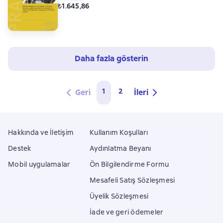
₺1.645,86
Daha fazla gösterin
1
2
Geri
İleri
Hakkında ve İletişim
Kullanım Koşulları
Destek
Aydınlatma Beyanı
Mobil uygulamalar
Ön Bilgilendirme Formu
Mesafeli Satış Sözleşmesi
Üyelik Sözleşmesi
İade ve geri ödemeler