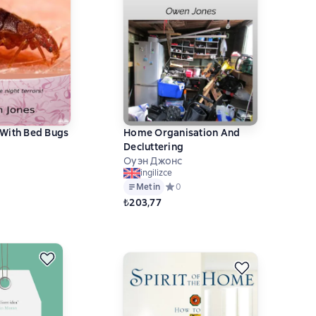
With Bed Bugs
Home Organisation And
Decluttering
Оуэн Джонс
ний рейтинг 0 на основе 0 оценок
ingilizce
Metin
Средний рейтинг 0 на основе 0 оце
0
₺203,77