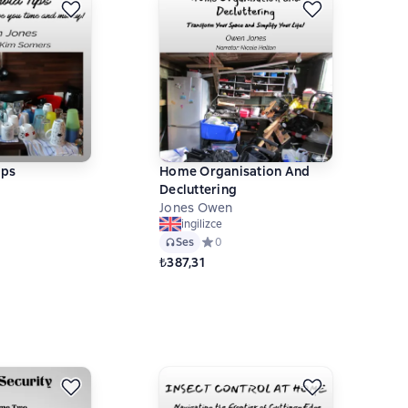
ips
Home Organisation And
Decluttering
Jones Owen
 рейтинг 0 на основе 0 оценок
ingilizce
Ses
Средний рейтинг 0 на основе 0 оцено
0
₺387,31