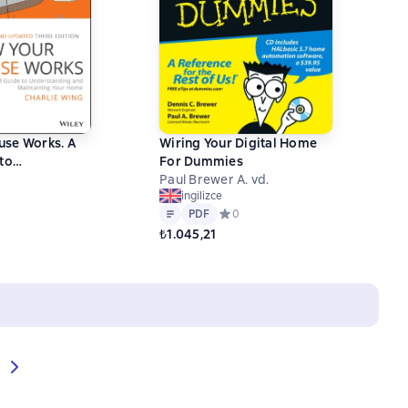
use Works. A
Wiring Your Digital Home
to
For Dummies
ng and
Paul Brewer A. vd.
ingilizce
 Your Home
Metin
PDF
ний рейтинг 0 на основе 0 оценок
PDF
Средний рейтинг 0 на основе 0 оц
0
₺1.045,21