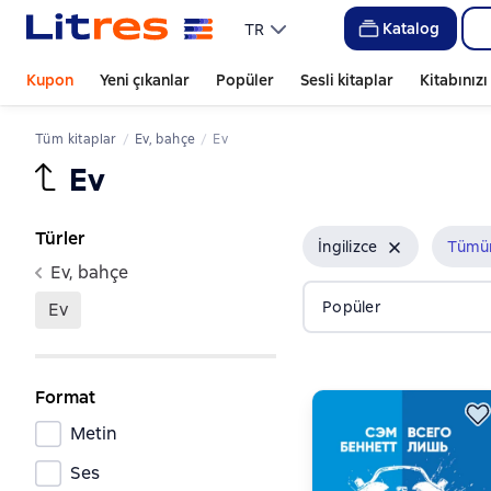
Katalog
TR
Kupon
Yeni çıkanlar
Popüler
Sesli kitaplar
Kitabınız
Tüm kitaplar
ev, bahçe
ev
ev
Türler
İngilizce
Tümün
ev, bahçe
Popüler
ev
Format
Metin
Ses