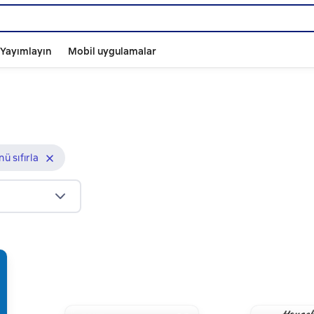
ı Yayımlayın
Mobil uygulamalar
ü sıfırla