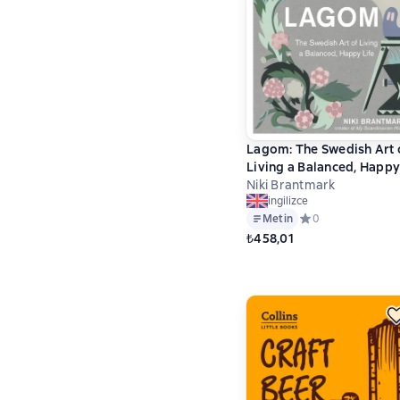
Lagom: The Swedish Art 
Living a Balanced, Happy
Life
Niki Brantmark
ingilizce
Metin
Средний рейтинг 0
0
₺458,01