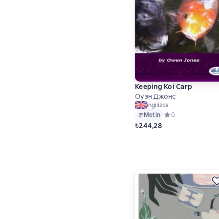
Keeping Koi Carp
Оуэн Джонс
ingilizce
Metin
Средний рейтинг 0
0
₺244,28