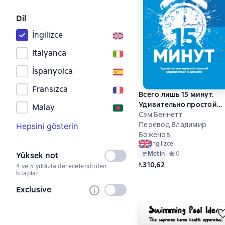
Dil
İngilizce
Italyanca
İspanyolca
Fransızca
Всего лишь 15 минут.
Удивительно простой
Malay
способ справляться с
Сэм Беннетт
делами
Перевод Владимир
Hepsini gösterin
Боженов
ingilizce
Metin
Средний рейтинг 0
0
Yüksek not
Seçilmedi
₺310,62
4 ve 5 yıldızla derecelendirilen
kitaplar
Exclusive
Seçilmedi