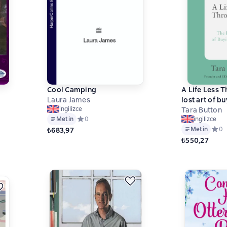
Cool Camping
A Life Less 
Laura James
lost art of bu
ingilizce
Tara Button
 на основе 0 оценок
Metin
Средний рейтинг 0 на основе 0 оценок
0
ingilizce
Metin
Сред
0
₺683,97
₺550,27