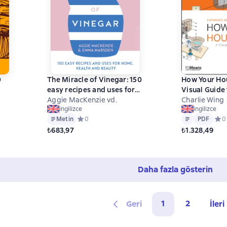
0
The Miracle of Vinegar: 150
How Your Ho
easy recipes and uses for
Visual Guide 
home, health and beauty
Aggie MacKenzie vd.
Understandi
Charlie Wing
ingilizce
ingilizce
Maintaining
Metin
PDF
 на основе 0 оценок
Metin
Средний рейтинг 0 на основе 0 оценок
0
PDF
Сред
0
₺683,97
₺1.328,49
Daha fazla gösterin
1
2
Geri
İleri