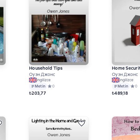
Household Tips
Home Securi
Оуэн Джонс
Оуэн Джонс
ingilizce
ingilizce
 на основе 0 оценок
Metin
Средний рейтинг 0 на основе 0 оценок
0
Metin
Сред
0
₺203,77
₺489,18