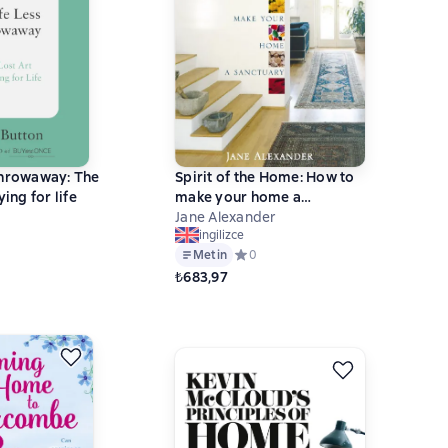
Throwaway: The
Spirit of the Home: How to
ying for life
make your home a
sanctuary
Jane Alexander
ingilizce
ний рейтинг 0 на основе 0 оценок
Metin
Средний рейтинг 0 на основе 0 оце
0
₺683,97