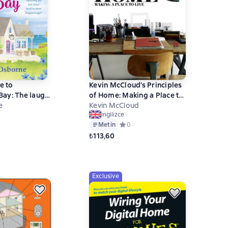
e to
Kevin McCloud’s Principles
ay: The laugh
of Home: Making a Place to
mantic comedy
ne
Live
Kevin McCloud
ingilizce
ний рейтинг 0 на основе 0 оценок
Metin
Средний рейтинг 0 на основе 0 оце
0
₺113,60
Exclusive