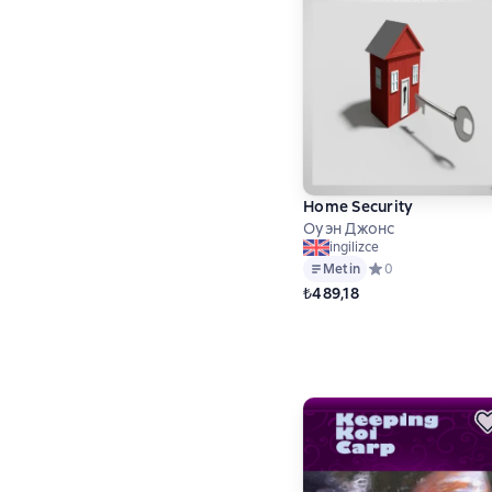
Home Security
Оуэн Джонс
ingilizce
Metin
Средний рейтинг 0
0
₺489,18