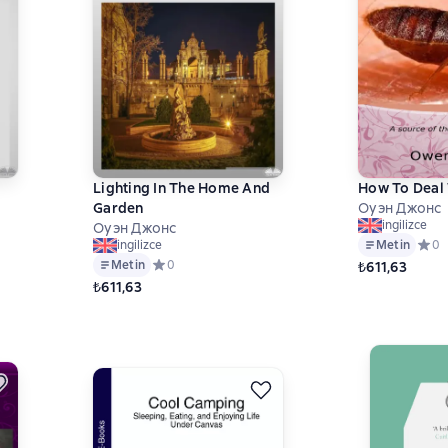
Lighting In The Home And
How To Deal 
Garden
Оуэн Джонс
ingilizce
Оуэн Джонс
 на основе 0 оценок
Metin
Сред
0
ingilizce
Metin
Средний рейтинг 0 на основе 0 оценок
0
₺611,63
₺611,63