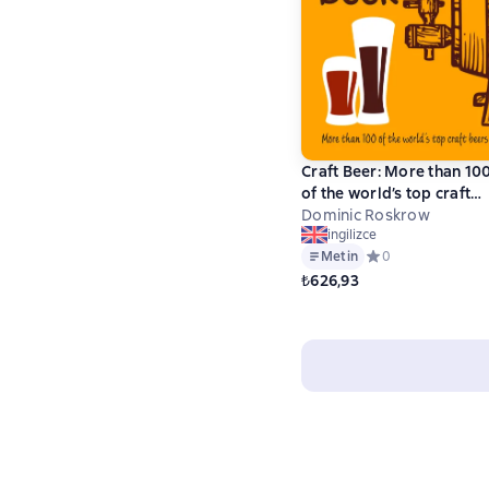
Craft Beer: More than 10
of the world’s top craft
beers
Dominic Roskrow
ingilizce
Metin
Средний рейтинг 0
0
₺626,93