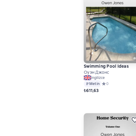
Swimming Pool Ideas
Оуэн Джонс
ingilizce
Metin
Средний рейтинг 0
0
₺611,63