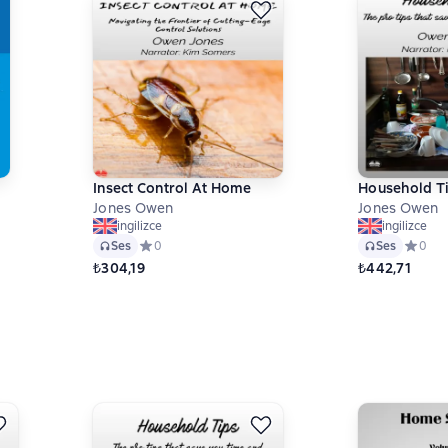
Insect Control At Home
Household T
Jones Owen
Jones Owen
ingilizce
ingilizce
Ses
Средний рейтинг 0 на основе 0 оценок
0
Ses
Средний
0
₺304,19
₺442,71
 на основе 0 оценок