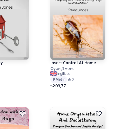
ty
Insect Control At Home
Оуэн Джонс
ingilizce
ний рейтинг 0 на основе 0 оценок
Metin
Средний рейтинг 0 на основе 0 оце
0
₺203,77