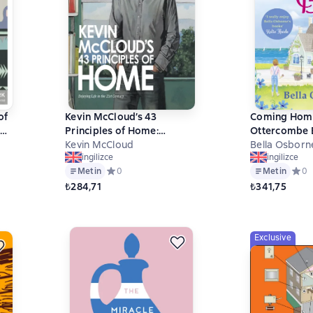
of
Kevin McCloud’s 43
Coming Hom
Principles of Home:
Ottercombe B
Enjoying Life in the 21st
Kevin McCloud
out loud ro
Bella Osbor
ingilizce
ingilizce
Century
of the year
 на основе 0 оценок
Metin
Средний рейтинг 0 на основе 0 оценок
0
Metin
Сред
0
₺284,71
₺341,75
Exclusive