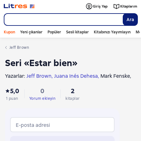
Giriş Yap
Kitaplarım
Ara
Kupon
Yeni çıkanlar
Popüler
Sesli kitaplar
Kitabınızı Yayımlayın
Mo
Jeff Brown
Seri «Estar bien»
Yazarlar:
Jeff Brown
Juana Inés Dehesa
Mark Fenske
John Gray
5,0
0
2
1 puan
Yorum ekleyin
kitaplar
E-posta adresi