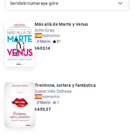
Serideki numaraya göre
Más allá de Marte y Venus
John Gray
ispanyolca
Metin
Средний рейтинг 5 на основе 1 оценок
5
1
₺603,14
Treintona, soltera y fantástica
Juana Inés Dehesa
ispanyolca
Metin
Средний рейтинг 0 на основе 0 оценок
0
₺493,37