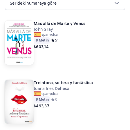
Serideki numaraya göre
Más allá de Marte y Venus
John Gray
ispanyolca
Metin
Средний рейтинг 5 на основе 1 оценок
5
1
₺603,14
Treintona, soltera y fantástica
Juana Inés Dehesa
ispanyolca
Metin
Средний рейтинг 0 на основе 0 оценок
0
₺493,37