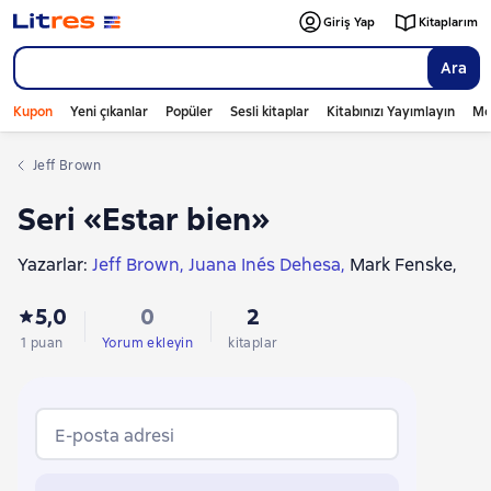
Giriş Yap
Kitaplarım
Ara
Kupon
Yeni çıkanlar
Popüler
Sesli kitaplar
Kitabınızı Yayımlayın
Mo
Jeff Brown
Seri «Estar bien»
Yazarlar:
Jeff Brown
Juana Inés Dehesa
Mark Fenske
John Gray
5,0
0
2
1 puan
Yorum ekleyin
kitaplar
E-posta adresi