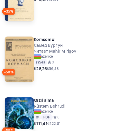
−35%
Komsomol
Самед Вургун
Читает Mahir Mirişov
azerice
Ses
Средний рейтинг 0 на основе 0 оценок
0
₺28,26
₺56,53
−50%
Qızıl alma
Rüstəm Behrudi
azerice
Metin
PDF
PDF
Средний рейтинг 0 на основе 0 оценок
0
₺111,41
₺222,81
−50%