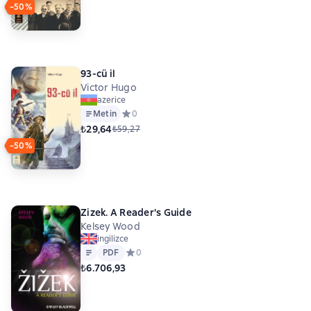
−50%
93-cü il
Victor Hugo
azerice
Metin
Средний рейтинг 0 на основе 0 оценок
0
₺29,64
₺59,27
−50%
Zizek. A Reader's Guide
Kelsey Wood
ingilizce
Metin
PDF
PDF
Средний рейтинг 0 на основе 0 оценок
0
₺6.706,93