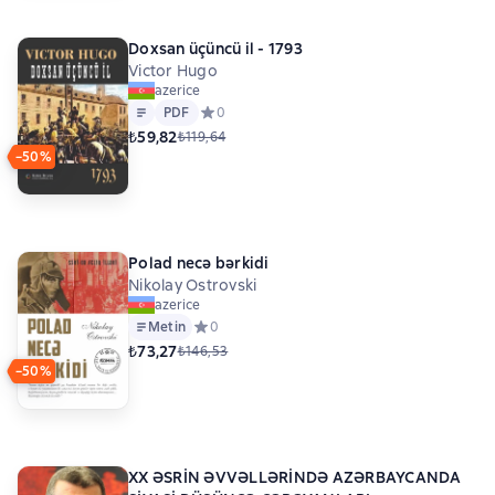
Doxsan üçüncü il - 1793
Victor Hugo
azerice
Metin
PDF
PDF
Средний рейтинг 0 на основе 0 оценок
0
₺59,82
₺119,64
−50%
Polad necə bərkidi
Nikolay Ostrovski
azerice
Metin
Средний рейтинг 0 на основе 0 оценок
0
₺73,27
₺146,53
−50%
XX ƏSRİN ƏVVƏLLƏRİNDƏ AZƏRBAYCANDA