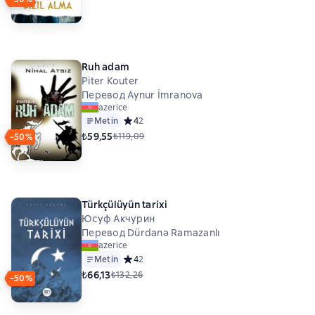
Ruh adam
Piter Kouter
Перевод Aynur İmranova
azerice
Metin
Средний рейтинг 4 на основе 2 оценок
4
2
₺59,55
₺119,09
−50%
Türkçülüyün tarixi
Юсуф Акчурин
Перевод Dürdanə Ramazanlı
azerice
Metin
Средний рейтинг 4 на основе 2 оценок
4
2
₺66,13
₺132,26
−50%