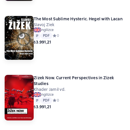
The Most Sublime Hysteric. Hegel with Lacan
Slavoj Ziek
ingilizce
Metin
PDF
PDF
Средний рейтинг 0 на основе 0 оценок
0
₺3.991,21
Zizek Now. Current Perspectives in Zizek
Studies
Khader Jamil vd.
ingilizce
Metin
PDF
PDF
Средний рейтинг 0 на основе 0 оценок
0
₺3.991,21