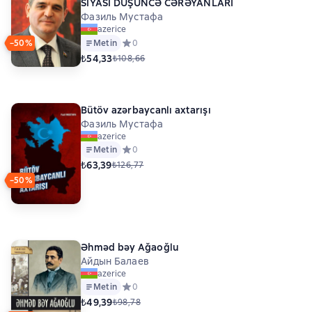
SİYASİ DÜŞÜNCƏ CƏRƏYANLARI
Фазиль Мустафа
azerice
−50%
Metin
Средний рейтинг 0 на основе 0 оценок
0
₺54,33
₺108,66
Bütöv azərbaycanlı axtarışı
Фазиль Мустафа
azerice
Metin
Средний рейтинг 0 на основе 0 оценок
0
₺63,39
₺126,77
−50%
Əhməd bəy Ağaoğlu
Айдын Балаев
azerice
Metin
Средний рейтинг 0 на основе 0 оценок
0
₺49,39
₺98,78