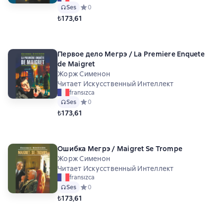
Ses
Средний рейтинг 0 на основе 0 оценок
0
₺173,61
Первое дело Мегрэ / La Premiere Enquete
de Maigret
Жорж Сименон
Читает Искусственный Интеллект
fransızca
Ses
Средний рейтинг 0 на основе 0 оценок
0
₺173,61
Ошибка Мегрэ / Maigret Se Trompe
Жорж Сименон
Читает Искусственный Интеллект
fransızca
Ses
Средний рейтинг 0 на основе 0 оценок
0
₺173,61