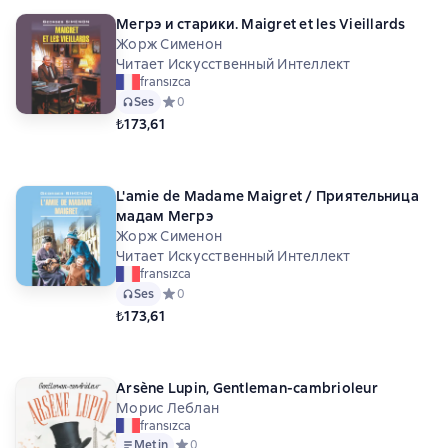
Мегрэ и старики. Maigret et les Vieillards
Жорж Сименон
Читает Искусственный Интеллект
fransızca
Ses
Средний рейтинг 0 на основе 0 оценок
0
₺173,61
L'amie de Madame Maigret / Приятельница
мадам Мегрэ
Жорж Сименон
Читает Искусственный Интеллект
fransızca
Ses
Средний рейтинг 0 на основе 0 оценок
0
₺173,61
Arsène Lupin, Gentleman-cambrioleur
Морис Леблан
fransızca
Metin
Средний рейтинг 0 на основе 0 оценок
0