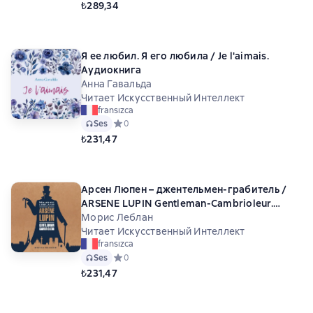
₺289,34
Я ее любил. Я его любила / Je l'aimais.
Аудиокнига
Анна Гавальда
Читает Искусственный Интеллект
fransızca
Ses
Средний рейтинг 0 на основе 0 оценок
0
₺231,47
Арсен Люпен – джентельмен-грабитель /
ARSЕNE LUPIN Gentleman-Cambrioleur.
Книга для чтения на французском языке
Морис Леблан
Читает Искусственный Интеллект
fransızca
Ses
Средний рейтинг 0 на основе 0 оценок
0
₺231,47