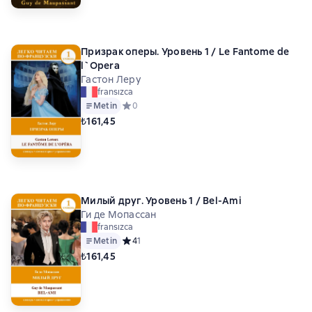
Призрак оперы. Уровень 1 / Le Fantome de
l`Opera
Гастон Леру
fransızca
Metin
Средний рейтинг 0 на основе 0 оценок
0
₺161,45
Милый друг. Уровень 1 / Bel-Ami
Ги де Мопассан
fransızca
Metin
Средний рейтинг 4 на основе 1 оценок
4
1
₺161,45