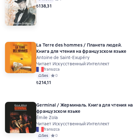
₺138,31
La Terre des hommes / Планета людей.
Книга для чтения на французском языке
Antoine de Saint-Exupéry
Читает Искусственный Интеллект
fransızca
Ses
Средний рейтинг 0 на основе 0 оценок
0
₺214,11
Germinal / Жерминаль. Книга для чтения на
французском языке
Émile Zola
Читает Искусственный Интеллект
fransızca
Ses
Средний рейтинг 0 на основе 0 оценок
0