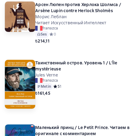
Арсен Люпен против Херлока Шолмса /
Arsène Lupin contre Herlock Sholmès
Морис Леблан
Читает Искусственный Интеллект
fransızca
Ses
Средний рейтинг 0 на основе 0 оценок
0
₺214,11
Таинственный остров. Уровень 1 / L’Île
mystérieuse
Jules Verne
fransızca
Metin
Средний рейтинг 5 на основе 1 оценок
5
1
₺161,45
Маленький принц / Le Petit Prince. Читаем в
оригинале с комментарием