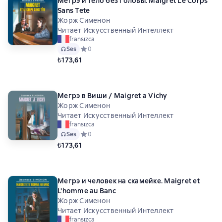
Мегрэ и тело без головы. Maigret Le Corps
Sans Tete
Жорж Сименон
Читает Искусственный Интеллект
fransızca
Ses
Средний рейтинг 0 на основе 0 оценок
0
₺173,61
Мегрэ в Виши / Maigret a Vichy
Жорж Сименон
Читает Искусственный Интеллект
fransızca
Ses
Средний рейтинг 0 на основе 0 оценок
0
₺173,61
Мегрэ и человек на скамейке. Maigret et
L'homme au Banc
Жорж Сименон
Читает Искусственный Интеллект
fransızca