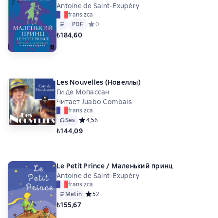
Antoine de Saint-Exupéry
fransızca
Metin
PDF
PDF
Средний рейтинг 0 на основе 0 оценок
0
₺184,60
Les Nouvelles (Новеллы)
Ги де Мопассан
Читает Juabo Combais
fransızca
Ses
Средний рейтинг 4,5 на основе 6 оценок
4,5
6
₺144,09
Le Petit Prince / Маленький принц
Antoine de Saint-Exupéry
fransızca
Metin
Средний рейтинг 5 на основе 2 оценок
5
2
₺155,67