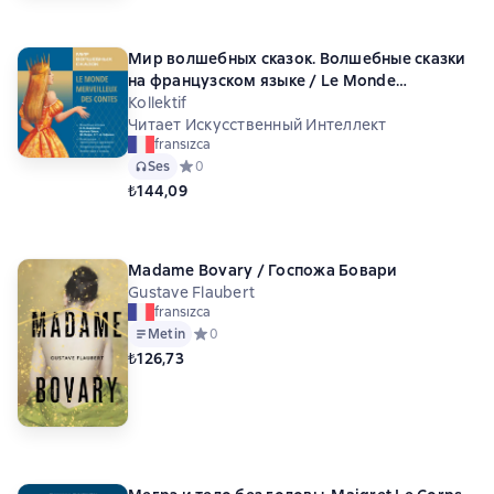
Мир волшебных сказок. Волшебные сказки
на французском языке / Le Monde
merveilleux des contes. Аудиоприложение
Kollektif
Читает Искусственный Интеллект
fransızca
Ses
Средний рейтинг 0 на основе 0 оценок
0
₺144,09
Madame Bovary / Госпожа Бовари
Gustave Flaubert
fransızca
Metin
Средний рейтинг 0 на основе 0 оценок
0
₺126,73