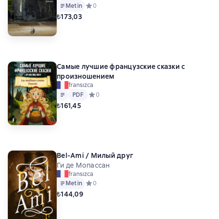
Metin
Средний рейтинг 0 на основе 0 оценок
0
₺173,03
Самые лучшие французские сказки с
произношением
fransızca
Metin
PDF
PDF
Средний рейтинг 0 на основе 0 оценок
0
₺161,45
Bel-Ami / Милый друг
Ги де Мопассан
fransızca
Metin
Средний рейтинг 0 на основе 0 оценок
0
₺144,09