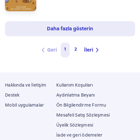
Daha fazla gösterin
1
2
Geri
İleri
Hakkında ve İletişim
Kullanım Koşulları
Destek
Aydınlatma Beyanı
Mobil uygulamalar
Ön Bilgilendirme Formu
Mesafeli Satış Sözleşmesi
Üyelik Sözleşmesi
İade ve geri ödemeler