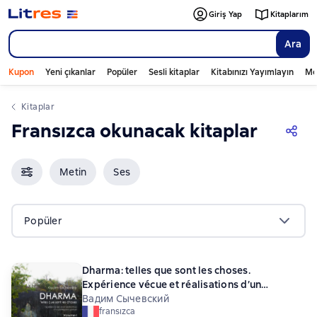
Giriş Yap
Kitaplarım
Ara
Kupon
Yeni çıkanlar
Popüler
Sesli kitaplar
Kitabınızı Yayımlayın
Mo
Kitaplar
Fransızca okunacak kitaplar
Metin
Ses
Popüler
Dharma: telles que sont les choses.
Expérience vécue et réalisations d’un
pratiquant spirituel. Volume I. L’Univers
Вадим Сычевский
fransızca