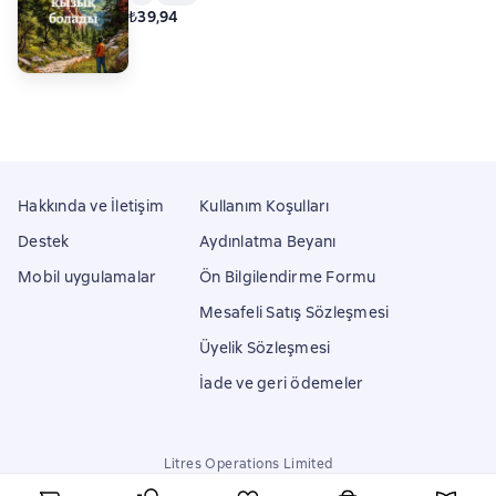
₺39,94
Hakkında ve İletişim
Kullanım Koşulları
Destek
Aydınlatma Beyanı
Mobil uygulamalar
Ön Bilgilendirme Formu
Mesafeli Satış Sözleşmesi
Üyelik Sözleşmesi
İade ve geri ödemeler
Litres Operations Limited
18 Mallow street co. Limerick, Ireland