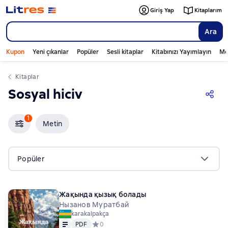
Giriş Yap
Kitaplarım
Ara
Kupon
Yeni çıkanlar
Popüler
Sesli kitaplar
Kitabınızı Yayımlayın
Mo
Kitaplar
Sosyal hiciv
1
Metin
Popüler
Жақында қызық болады
Нызанов Муратбай
karakalpakça
Metin
PDF
PDF
Средний рейтинг 0 на основе 0 оценок
0