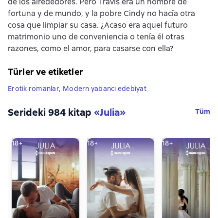
de los alrededores. Pero Travis era un hombre de
fortuna y de mundo, y la pobre Cindy no hacía otra
cosa que limpiar su casa. ¿Acaso era aquel futuro
matrimonio uno de conveniencia o tenía él otras
razones, como el amor, para casarse con ella?
Türler ve etiketler
Erotik romanlar
,
Modern yabancı edebiyat
Serideki 984 kitap
«
Julia
»
Tüm
18+
18+
18+