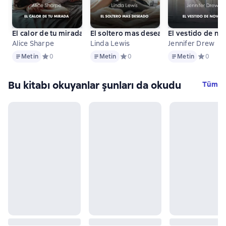
El calor de tu mirada
El soltero mas deseado
El vestido de no
Alice Sharpe
Linda Lewis
Jennifer Drew
Metin
Metin
Metin
Metin
Средний рейтинг 0 на основе 0 оценок
0
Metin
Средний рейтинг 0 на основе 0 оц
0
Metin
Средний 
0
Bu kitabı okuyanlar şunları da okudu
Tüm