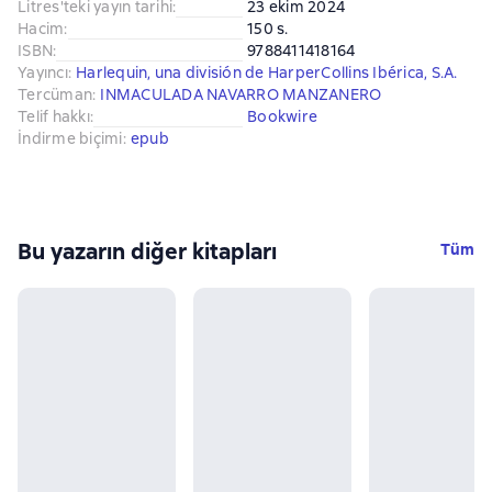
Litres'teki yayın tarihi
:
23 ekim 2024
Hacim
:
150 s.
ISBN
:
9788411418164
Yayıncı
:
Harlequin, una división de HarperCollins Ibérica, S.A.
Tercüman
:
INMACULADA NAVARRO MANZANERO
Telif hakkı
:
Bookwire
İndirme biçimi
:
epub
Bu yazarın diğer kitapları
Tüm