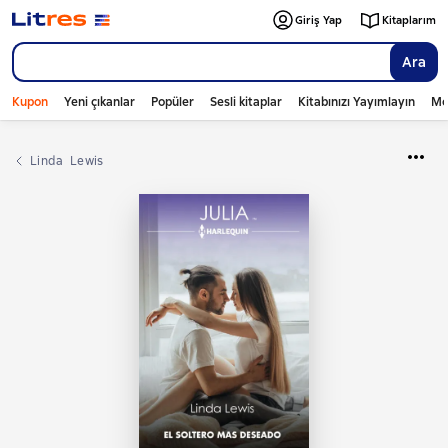
Giriş Yap
Kitaplarım
Ara
Kupon
Yeni çıkanlar
Popüler
Sesli kitaplar
Kitabınızı Yayımlayın
Mo
Linda  Lewis